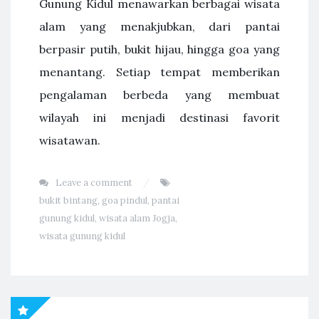
Gunung Kidul menawarkan berbagai wisata
alam yang menakjubkan, dari pantai
berpasir putih, bukit hijau, hingga goa yang
menantang. Setiap tempat memberikan
pengalaman berbeda yang membuat
wilayah ini menjadi destinasi favorit
wisatawan.
Leave a comment
bukit bintang
,
goa pindul
,
pantai
gunung kidul
,
wisata alam Jogja
,
wisata gunung kidul