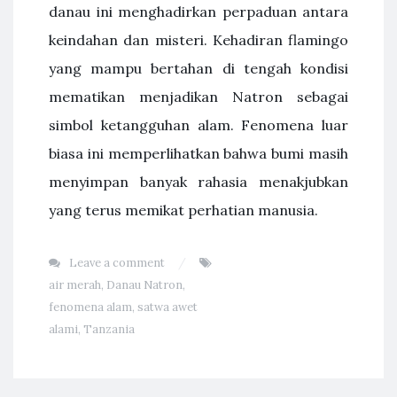
danau ini menghadirkan perpaduan antara
keindahan dan misteri. Kehadiran flamingo
yang mampu bertahan di tengah kondisi
mematikan menjadikan Natron sebagai
simbol ketangguhan alam. Fenomena luar
biasa ini memperlihatkan bahwa bumi masih
menyimpan banyak rahasia menakjubkan
yang terus memikat perhatian manusia.
Leave a comment
air merah
,
Danau Natron
,
fenomena alam
,
satwa awet
alami
,
Tanzania