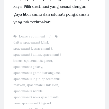
kaya. Pilih destinasi yang sesuai dengan
gaya liburanmu dan nikmati pengalaman
yang tak terlupakan!
Leave a comment
daftar spaceman88
,
link
spaceman88
,
spaceman88
,
spaceman88 aman
,
spaceman88
bonus
,
spaceman88 gacor
,
spaceman88 galaxy
,
spaceman88 game luar angkasa
,
spaceman88 login
,
spaceman88
maxwin
,
spaceman88 mission
,
spaceman88 nebula
,
spaceman88 nova spaceman88
zone spaceman88 legend
,