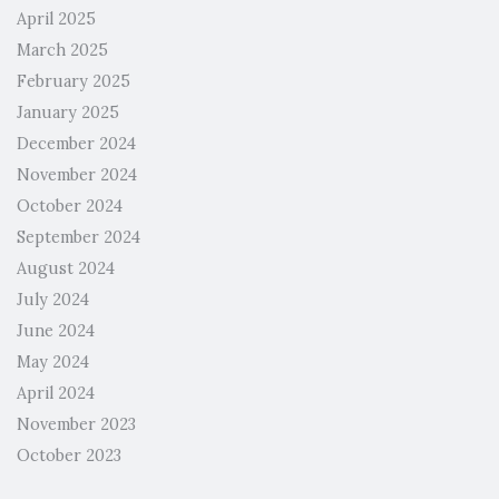
April 2025
March 2025
February 2025
January 2025
December 2024
November 2024
October 2024
September 2024
August 2024
July 2024
June 2024
May 2024
April 2024
November 2023
October 2023