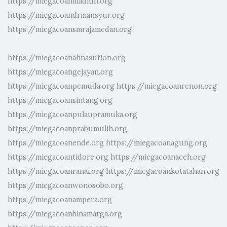
https://miegacoanmadiun.org
https://miegacoandrmansyur.org
https://miegacoansmrajamedan.org
https://miegacoanahnasution.org
https://miegacoangejayan.org
https://miegacoanpemuda.org
https://miegacoanrenon.org
https://miegacoansintang.org
https://miegacoanpulaupramuka.org
https://miegacoanprabumulih.org
https://miegacoanende.org
https://miegacoanagung.org
https://miegacoantidore.org
https://miegacoanaceh.org
https://miegacoanranai.org
https://miegacoankotatahan.org
https://miegacoanwonosobo.org
https://miegacoanampera.org
https://miegacoanbinamarga.org