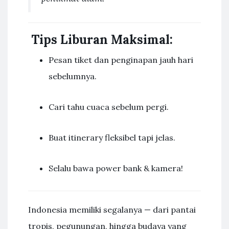
Tips Liburan Maksimal:
Pesan tiket dan penginapan jauh hari
sebelumnya.
Cari tahu cuaca sebelum pergi.
Buat itinerary fleksibel tapi jelas.
Selalu bawa power bank & kamera!
Indonesia memiliki segalanya — dari pantai
tropis, pegunungan, hingga budaya yang