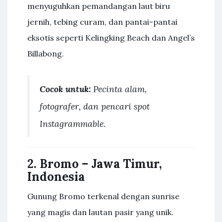
menyuguhkan pemandangan laut biru
jernih, tebing curam, dan pantai-pantai
eksotis seperti Kelingking Beach dan Angel’s
Billabong.
Cocok untuk:
Pecinta alam,
fotografer, dan pencari spot
Instagrammable.
2.
Bromo – Jawa Timur,
Indonesia
Gunung Bromo terkenal dengan sunrise
yang magis dan lautan pasir yang unik.