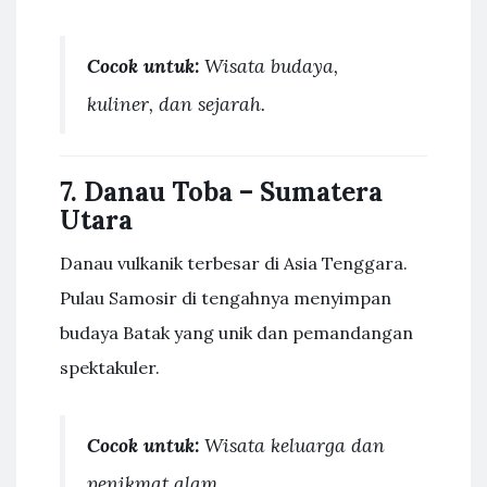
Cocok untuk:
Wisata budaya,
kuliner, dan sejarah.
7.
Danau Toba – Sumatera
Utara
Danau vulkanik terbesar di Asia Tenggara.
Pulau Samosir di tengahnya menyimpan
budaya Batak yang unik dan pemandangan
spektakuler.
Cocok untuk:
Wisata keluarga dan
penikmat alam.