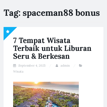
Tag:
spaceman88 bonus
7 Tempat Wisata
Terbaik untuk Liburan
Seru & Berkesan
September 4, 2025
admin
Wisata