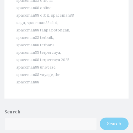
spaceman88 official
,
spaceman88 online
,
spaceman88 orbit
,
spaceman88
saga
,
spaceman88 slot
,
spaceman88 tanpa potongan
,
spaceman88 terbaik
,
spaceman88 terbaru
,
spaceman88 terpercaya
,
spaceman88 terpercaya 2025
,
spaceman88 universe
,
spaceman88 voyage
,
the
spaceman88
Search
Search