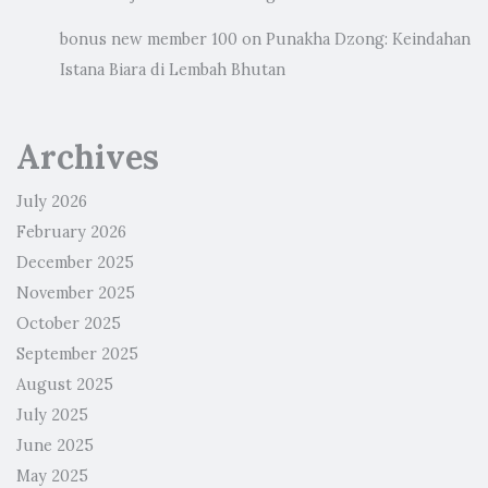
bonus new member 100
on
Punakha Dzong: Keindahan
Istana Biara di Lembah Bhutan
Archives
July 2026
February 2026
December 2025
November 2025
October 2025
September 2025
August 2025
July 2025
June 2025
May 2025