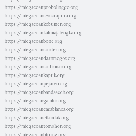
https://miegacoanprobolinggo.org
https://miegacoansemarapura.org
https://miegacoankebumen.org
https://miegacoankabmajalengka.org
https://miegacoanbone.org
https://miegacoansunter.org
https://miegacoandaanmogot.org
https://miegacoansudirman.org
https://miegacoankapuk.org
https://miegacoanpejaten.org
https://miegacoanbandaaceh.org
https://miegacoangambir.org
https://miegacoancasablanca.org
https://miegacoancilandak.org
https://miegacoantomohon.org
https://miegacoanbitung.org