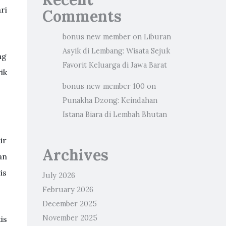
ri
Comments
bonus new member
on
Liburan
Asyik di Lembang: Wisata Sejuk
ng
Favorit Keluarga di Jawa Barat
ik
bonus new member 100
on
Punakha Dzong: Keindahan
Istana Biara di Lembah Bhutan
ir
Archives
an
is
July 2026
February 2026
December 2025
November 2025
is