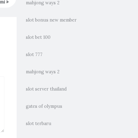
umi
mahjong ways 2
slot bonus new member
slot bet 100
slot 777
mahjong ways 2
slot server thailand
gates of olympus
slot terbaru