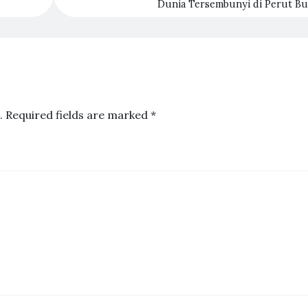
Dunia Tersembunyi di Perut B
.
Required fields are marked
*