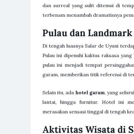
dan surreal yang sulit ditemui di temp
terbenam menambah dramatisnya peman
Pulau dan Landmark
Di tengah luasnya Salar de Uyuni terd
Pulau ini dipenuhi kaktus raksasa yan
pulau ini menjadi tempat persinggah
garam, memberikan titik referensi di t
Selain itu, ada
hotel garam
, yang selur
lantai, hingga furnitur. Hotel ini
merasakan sensasi tinggal di tengah kea
Aktivitas Wisata di 