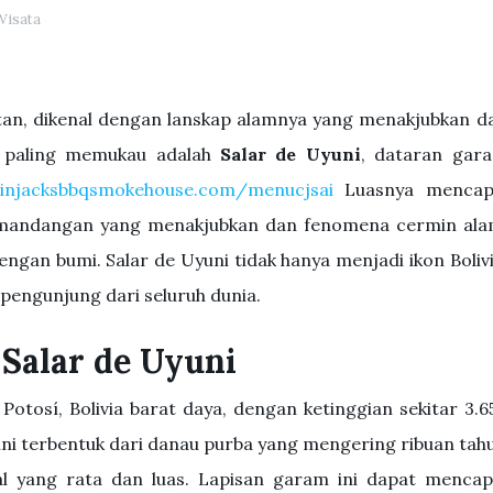
Wisata
latan, dikenal dengan lanskap alamnya yang menakjubkan d
g paling memukau adalah
Salar de Uyuni
, dataran gar
ainjacksbbqsmokehouse.com/menucjsai
Luasnya mencap
pemandangan yang menakjubkan dan fenomena cermin ala
gan bumi. Salar de Uyuni tidak hanya menjadi ikon Bolivi
 pengunjung dari seluruh dunia.
 Salar de Uyuni
Potosí, Bolivia barat daya, dengan ketinggian sekitar 3.6
ini terbentuk dari danau purba yang mengering ribuan tah
al yang rata dan luas. Lapisan garam ini dapat mencap