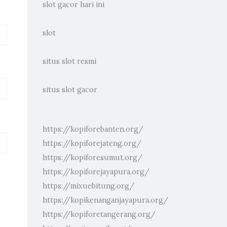
slot gacor hari ini
slot
situs slot resmi
situs slot gacor
https://kopiforebanten.org/
https://kopiforejateng.org/
https://kopiforesumut.org/
https://kopiforejayapura.org/
https://mixuebitung.org/
https://kopikenanganjayapura.org/
https://kopiforetangerang.org/