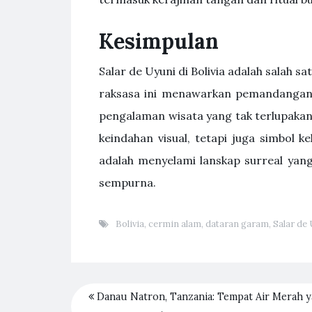
Kesimpulan
Salar de Uyuni di Bolivia adalah salah s
raksasa ini menawarkan pemandangan 
pengalaman wisata yang tak terlupakan
keindahan visual, tetapi juga simbol 
adalah menyelami lanskap surreal ya
sempurna.
Bolivia
,
cermin alam
,
dataran garam
,
Salar de
Danau Natron, Tanzania: Tempat Air Merah 