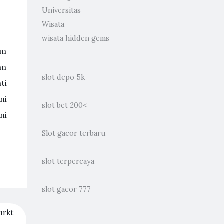
Universitas
Wisata
wisata hidden gems
am
an
slot depo 5k
ti
ni
slot bet 200
<
ni
Slot gacor terbaru
slot terpercaya
slot gacor 777
rki: