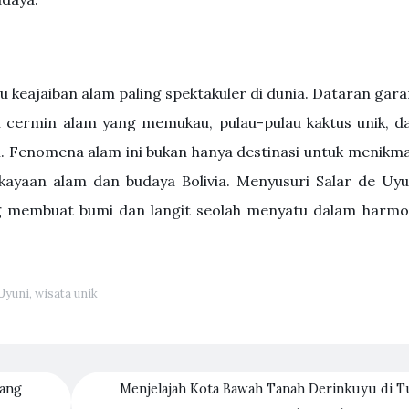
atu keajaiban alam paling spektakuler di dunia. Dataran gar
cermin alam yang memukau, pulau-pulau kaktus unik, d
. Fenomena alam ini bukan hanya destinasi untuk menikma
kekayaan alam dan budaya Bolivia. Menyusuri Salar de Uyu
ng membuat bumi dan langit seolah menyatu dalam harmo
 Uyuni
,
wisata unik
yang
Menjelajah Kota Bawah Tanah Derinkuyu di Tu