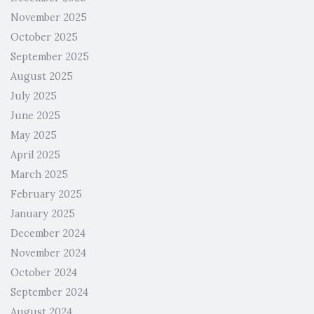
November 2025
October 2025
September 2025
August 2025
July 2025
June 2025
May 2025
April 2025
March 2025
February 2025
January 2025
December 2024
November 2024
October 2024
September 2024
August 2024