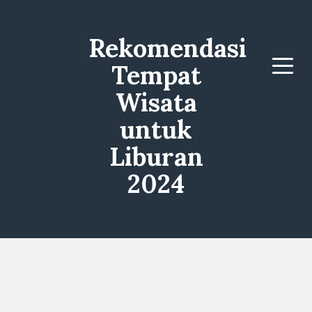
Rekomendasi
Tempat
Menu
Wisata
untuk
Liburan
2024