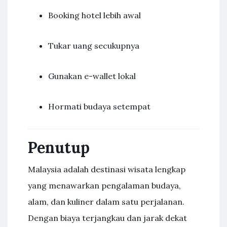
Booking hotel lebih awal
Tukar uang secukupnya
Gunakan e-wallet lokal
Hormati budaya setempat
Penutup
Malaysia adalah destinasi wisata lengkap
yang menawarkan pengalaman budaya,
alam, dan kuliner dalam satu perjalanan.
Dengan biaya terjangkau dan jarak dekat