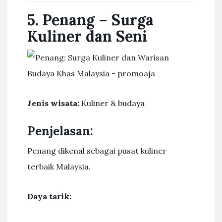
5. Penang – Surga
Kuliner dan Seni
Jenis wisata:
Kuliner & budaya
Penjelasan:
Penang dikenal sebagai pusat kuliner
terbaik Malaysia.
Daya tarik: