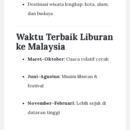
Destinasi wisata lengkap: kota, alam,
dan budaya
Waktu Terbaik Liburan
ke Malaysia
Maret–Oktober:
Cuaca relatif cerah
Juni–Agustus:
Musim liburan &
festival
November–Februari:
Lebih sejuk di
dataran tinggi