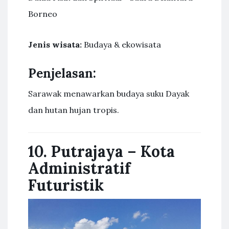
Jenis wisata:
Budaya & ekowisata
Penjelasan:
Sarawak menawarkan budaya suku Dayak
dan hutan hujan tropis.
10. Putrajaya – Kota
Administratif
Futuristik