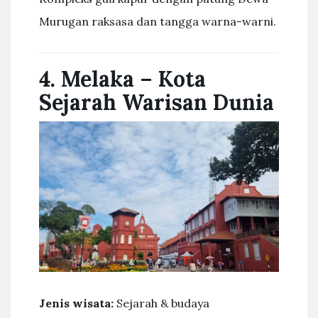
Murugan raksasa dan tangga warna-warni.
4. Melaka – Kota
Sejarah Warisan Dunia
Jenis wisata:
Sejarah & budaya