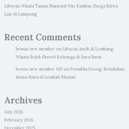
Liburan Wisata Taman Nasional Way Kambas: Surga Satwa
Liar di Lampung
Recent Comments
bonus new member
on
Liburan Asyik di Lembang:
Wisata Sejuk Favorit Keluarga di Jawa Barat
bonus new member 100
on
Punakha Dzong: Keindahan
Istana Biara di Lembah Bhutan
Archives
July 2026
February 2026
December 2025