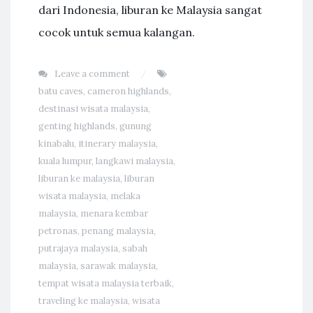
dari Indonesia, liburan ke Malaysia sangat
cocok untuk semua kalangan.
Leave a comment
batu caves
,
cameron highlands
,
destinasi wisata malaysia
,
genting highlands
,
gunung
kinabalu
,
itinerary malaysia
,
kuala lumpur
,
langkawi malaysia
,
liburan ke malaysia
,
liburan
wisata malaysia
,
melaka
malaysia
,
menara kembar
petronas
,
penang malaysia
,
putrajaya malaysia
,
sabah
malaysia
,
sarawak malaysia
,
tempat wisata malaysia terbaik
,
traveling ke malaysia
,
wisata