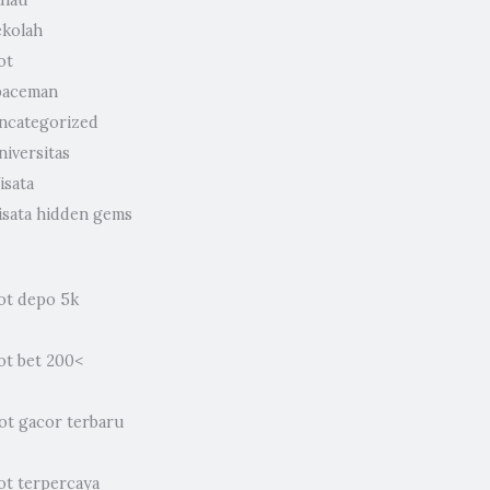
ulau
ekolah
ot
paceman
ncategorized
niversitas
isata
isata hidden gems
lot depo 5k
ot bet 200
<
lot gacor terbaru
ot terpercaya