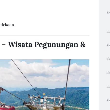
sl
rdekaan
m
s – Wisata Pegunungan &
s
sl
sl
m
sl