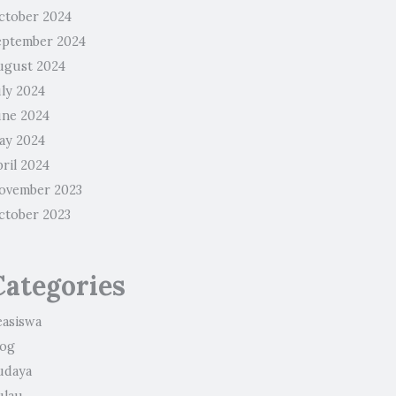
ctober 2024
eptember 2024
ugust 2024
uly 2024
une 2024
ay 2024
ril 2024
ovember 2023
ctober 2023
Categories
easiswa
log
udaya