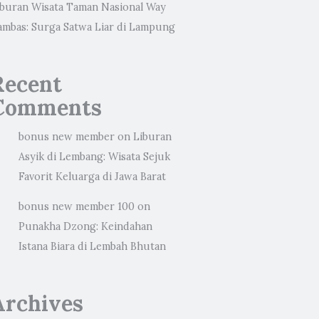
iburan Wisata Taman Nasional Way
ambas: Surga Satwa Liar di Lampung
Recent
Comments
bonus new member
on
Liburan
Asyik di Lembang: Wisata Sejuk
Favorit Keluarga di Jawa Barat
bonus new member 100
on
Punakha Dzong: Keindahan
Istana Biara di Lembah Bhutan
Archives