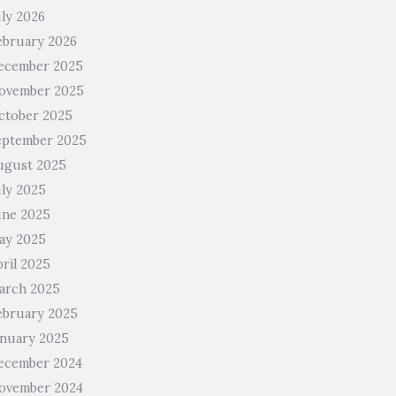
uly 2026
ebruary 2026
ecember 2025
ovember 2025
ctober 2025
eptember 2025
ugust 2025
uly 2025
une 2025
ay 2025
pril 2025
arch 2025
ebruary 2025
anuary 2025
ecember 2024
ovember 2024