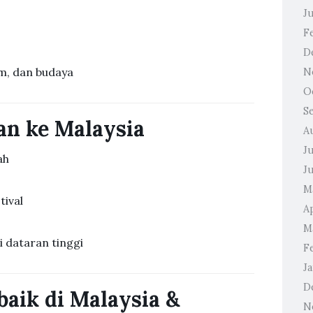
J
F
D
am, dan budaya
N
O
S
an ke Malaysia
A
J
ah
J
M
tival
A
M
i dataran tinggi
F
J
D
baik di Malaysia &
N