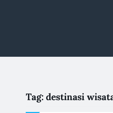
Tag:
destinasi wisat