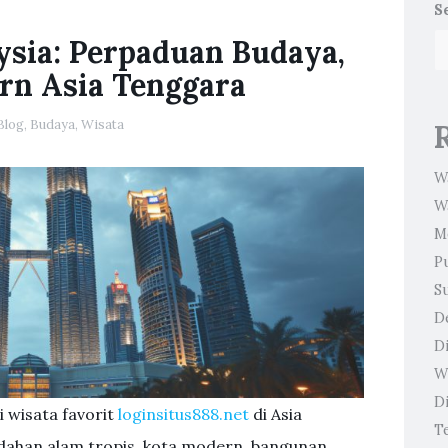
S
ysia: Perpaduan Budaya,
rn Asia Tenggara
Blog
,
Budaya
,
Wisata
W
W
M
P
S
D
D
W
Di
i wisata favorit
loginsitus888.net
di Asia
T
dahan alam tropis, kota modern, bangunan