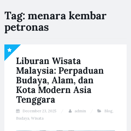
Tag:
menara kembar
petronas
Liburan Wisata
Malaysia: Perpaduan
Budaya, Alam, dan
Kota Modern Asia
Tenggara
December 23, 2025
admin
Blog
,
Budaya
,
Wisata