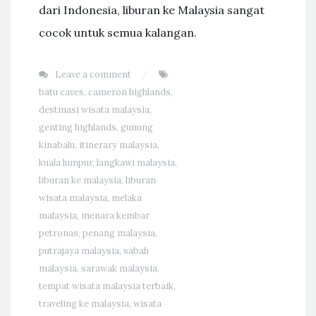
dari Indonesia, liburan ke Malaysia sangat
cocok untuk semua kalangan.
Leave a comment
batu caves
,
cameron highlands
,
destinasi wisata malaysia
,
genting highlands
,
gunung
kinabalu
,
itinerary malaysia
,
kuala lumpur
,
langkawi malaysia
,
liburan ke malaysia
,
liburan
wisata malaysia
,
melaka
malaysia
,
menara kembar
petronas
,
penang malaysia
,
putrajaya malaysia
,
sabah
malaysia
,
sarawak malaysia
,
tempat wisata malaysia terbaik
,
traveling ke malaysia
,
wisata