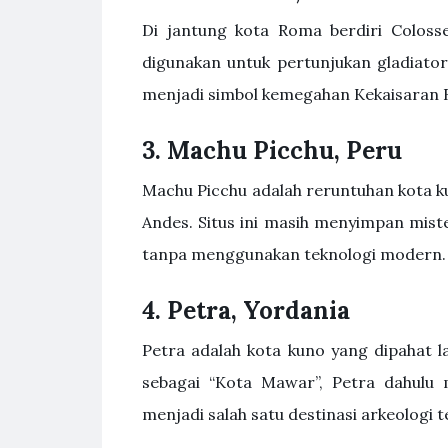
Di jantung kota Roma berdiri Coloss
digunakan untuk pertunjukan gladiato
menjadi simbol kemegahan Kekaisaran
3. Machu Picchu, Peru
Machu Picchu adalah reruntuhan kota k
Andes. Situs ini masih menyimpan mis
tanpa menggunakan teknologi modern.
4. Petra, Yordania
Petra adalah kota kuno yang dipahat 
sebagai “Kota Mawar”, Petra dahulu 
menjadi salah satu destinasi arkeologi t