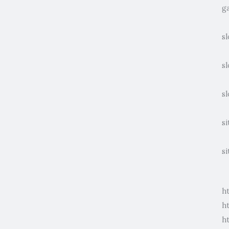
g
sl
sl
sl
si
si
h
h
h