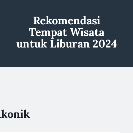
Rekomendasi
Tempat Wisata
untuk Liburan 2024
ikonik