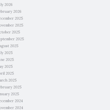
uly 2026
ebruary 2026
ecember 2025
ovember 2025
ctober 2025
eptember 2025
ugust 2025
uly 2025
une 2025
ay 2025
pril 2025
arch 2025
ebruary 2025
anuary 2025
ecember 2024
ovember 2024