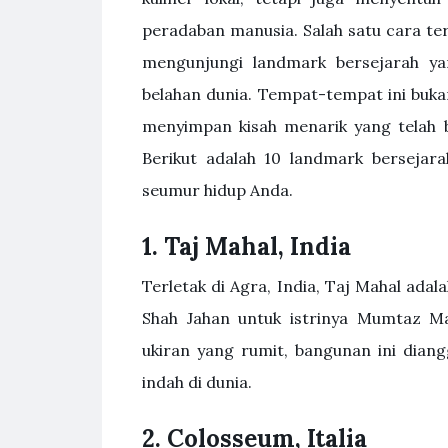
peradaban manusia. Salah satu cara te
mengunjungi landmark bersejarah y
belahan dunia. Tempat-tempat ini bukan
menyimpan kisah menarik yang telah b
Berikut adalah 10 landmark bersejar
seumur hidup Anda.
1. Taj Mahal, India
Terletak di Agra, India, Taj Mahal adal
Shah Jahan untuk istrinya Mumtaz 
ukiran yang rumit, bangunan ini diang
indah di dunia.
2. Colosseum, Italia