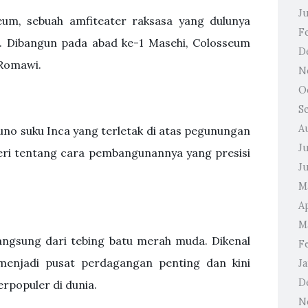
J
eum, sebuah amfiteater raksasa yang dulunya
F
r. Dibangun pada abad ke-1 Masehi, Colosseum
D
 Romawi.
N
O
S
A
uno suku Inca yang terletak di atas pegunungan
J
teri tentang cara pembangunannya yang presisi
J
M
A
M
langsung dari tebing batu merah muda. Dikenal
F
menjadi pusat perdagangan penting dan kini
J
D
erpopuler di dunia.
N