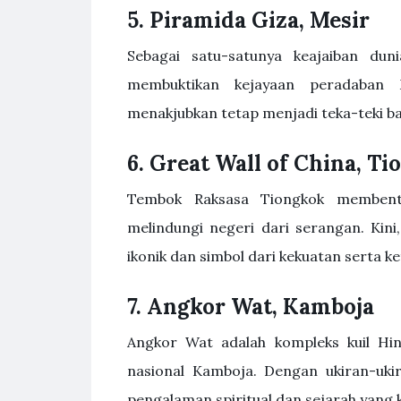
5. Piramida Giza, Mesir
Sebagai satu-satunya keajaiban dun
membuktikan kejayaan peradaban 
menakjubkan tetap menjadi teka-teki b
6. Great Wall of China, T
Tembok Raksasa Tiongkok membent
melindungi negeri dari serangan. Kini,
ikonik dan simbol dari kekuatan serta k
7. Angkor Wat, Kamboja
Angkor Wat adalah kompleks kuil Hi
nasional Kamboja. Dengan ukiran-uki
pengalaman spiritual dan sejarah yang 