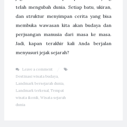
telah mengubah dunia. Setiap batu, ukiran,
dan struktur menyimpan cerita yang bisa
membuka wawasan kita akan budaya dan
perjuangan manusia dari masa ke masa.
Jadi, kapan terakhir kali Anda berjalan
menyusuri jejak sejarah?
Leave a comment
Destinasi wisata budaya
,
Landmark bersejarah dunia
,
Landmark terkenal
,
Tempat
wisata ikonik
,
Wisata sejarah
dunia