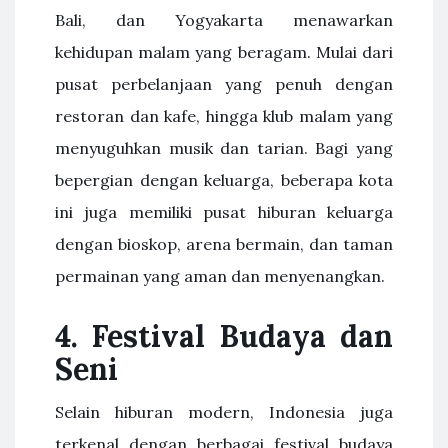
Bali, dan Yogyakarta menawarkan
kehidupan malam yang beragam. Mulai dari
pusat perbelanjaan yang penuh dengan
restoran dan kafe, hingga klub malam yang
menyuguhkan musik dan tarian. Bagi yang
bepergian dengan keluarga, beberapa kota
ini juga memiliki pusat hiburan keluarga
dengan bioskop, arena bermain, dan taman
permainan yang aman dan menyenangkan.
4.
Festival Budaya dan
Seni
Selain hiburan modern, Indonesia juga
terkenal dengan berbagai festival budaya