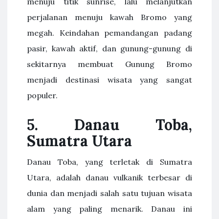
menuju titik sunrise, lalu melanjutkan
perjalanan menuju kawah Bromo yang
megah. Keindahan pemandangan padang
pasir, kawah aktif, dan gunung-gunung di
sekitarnya membuat Gunung Bromo
menjadi destinasi wisata yang sangat
populer.
5. Danau Toba,
Sumatra Utara
Danau Toba, yang terletak di Sumatra
Utara, adalah danau vulkanik terbesar di
dunia dan menjadi salah satu tujuan wisata
alam yang paling menarik. Danau ini