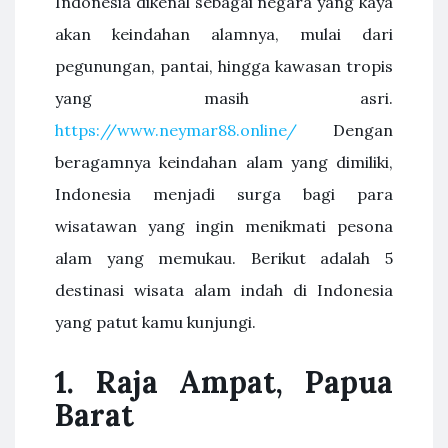
Indonesia dikenal sebagai negara yang kaya
akan keindahan alamnya, mulai dari
pegunungan, pantai, hingga kawasan tropis
yang masih asri.
https://www.neymar88.online/
Dengan
beragamnya keindahan alam yang dimiliki,
Indonesia menjadi surga bagi para
wisatawan yang ingin menikmati pesona
alam yang memukau. Berikut adalah 5
destinasi wisata alam indah di Indonesia
yang patut kamu kunjungi.
1. Raja Ampat, Papua
Barat