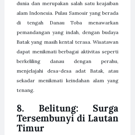
dunia dan merupakan salah satu keajaiban
alam Indonesia. Pulau Samosir yang berada
di tengah Danau Toba menawarkan
pemandangan yang indah, dengan budaya
Batak yang masih kental terasa. Wisatawan
dapat menikmati berbagai aktivitas seperti
berkeliling danau dengan perahu,
menjelajahi desa-desa adat Batak, atau
sekadar menikmati keindahan alam yang
tenang.
8.
Belitung: Surga
Tersembunyi di Lautan
Timur