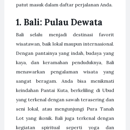
patut masuk dalam daftar perjalanan Anda.
1.
Bali: Pulau Dewata
Bali selalu menjadi destinasi favorit
wisatawan, baik lokal maupun internasional.
Dengan pantainya yang indah, budaya yang
kaya, dan keramahan penduduknya, Bali
menawarkan pengalaman wisata yang
sangat beragam. Anda bisa menikmati
keindahan Pantai Kuta, berkeliling di Ubud
yang terkenal dengan sawah terasering dan
seni lokal, atau mengunjungi Pura Tanah
Lot yang ikonik. Bali juga terkenal dengan
kegiatan spiritual seperti yoga dan