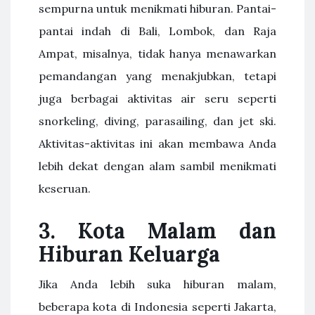
sempurna untuk menikmati hiburan. Pantai-
pantai indah di Bali, Lombok, dan Raja
Ampat, misalnya, tidak hanya menawarkan
pemandangan yang menakjubkan, tetapi
juga berbagai aktivitas air seru seperti
snorkeling, diving, parasailing, dan jet ski.
Aktivitas-aktivitas ini akan membawa Anda
lebih dekat dengan alam sambil menikmati
keseruan.
3.
Kota Malam dan
Hiburan Keluarga
Jika Anda lebih suka hiburan malam,
beberapa kota di Indonesia seperti Jakarta,