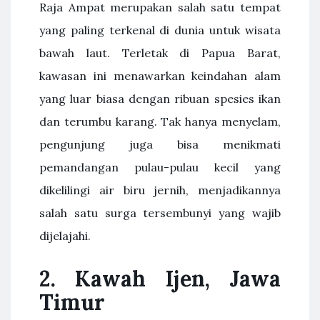
Raja Ampat merupakan salah satu tempat
yang paling terkenal di dunia untuk wisata
bawah laut. Terletak di Papua Barat,
kawasan ini menawarkan keindahan alam
yang luar biasa dengan ribuan spesies ikan
dan terumbu karang. Tak hanya menyelam,
pengunjung juga bisa menikmati
pemandangan pulau-pulau kecil yang
dikelilingi air biru jernih, menjadikannya
salah satu surga tersembunyi yang wajib
dijelajahi.
2. Kawah Ijen, Jawa
Timur