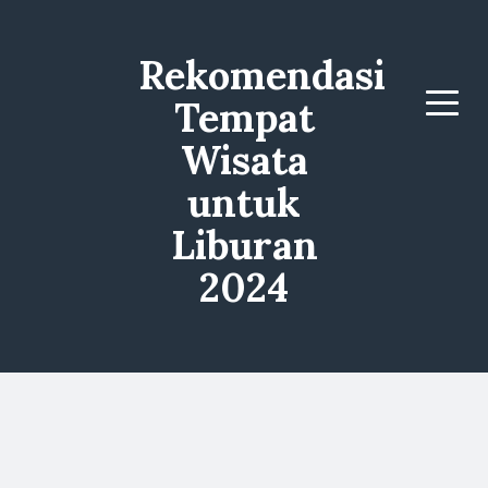
Rekomendasi
Tempat
Menu
Wisata
untuk
Liburan
2024