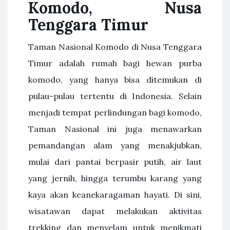
Komodo, Nusa
Tenggara Timur
Taman Nasional Komodo di Nusa Tenggara
Timur adalah rumah bagi hewan purba
komodo, yang hanya bisa ditemukan di
pulau-pulau tertentu di Indonesia. Selain
menjadi tempat perlindungan bagi komodo,
Taman Nasional ini juga menawarkan
pemandangan alam yang menakjubkan,
mulai dari pantai berpasir putih, air laut
yang jernih, hingga terumbu karang yang
kaya akan keanekaragaman hayati. Di sini,
wisatawan dapat melakukan aktivitas
trekking dan menyelam untuk menikmati