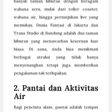
banyak taman hiburan dengan beragam
wahana seru, mulai dari roller coaster,
wahana air, hingga pertunjukan live yang
memukau. Dunia Fantasi di Jakarta dan
Trans Studio di Bandung adalah dua taman
hiburan yang menawarkan keseruan luar
biasa. Di sana, Anda bisa menikmati
berbagai atraksi yang tidak hanya
menyenangkan tetapi juga memberikan
pengalaman tak terlupakan.
2.
Pantai dan Aktivitas
Air
Bagi pencinta alam, pantai adalah tempat