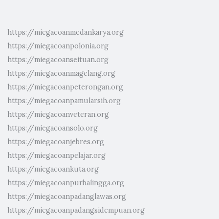
https://miegacoanmedankarya.org
https://miegacoanpolonia.org
https://miegacoanseituan.org
https://miegacoanmagelang.org
https://miegacoanpeterongan.org
https://miegacoanpamularsih.org
https://miegacoanveteran.org
https://miegacoansolo.org
https://miegacoanjebres.org
https://miegacoanpelajar.org
https://miegacoankuta.org
https://miegacoanpurbalingga.org
https://miegacoanpadanglawas.org
https://miegacoanpadangsidempuan.org