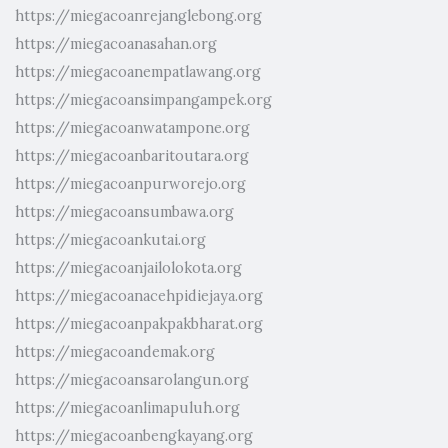
https://miegacoanrejanglebong.org
https://miegacoanasahan.org
https://miegacoanempatlawang.org
https://miegacoansimpangampek.org
https://miegacoanwatampone.org
https://miegacoanbaritoutara.org
https://miegacoanpurworejo.org
https://miegacoansumbawa.org
https://miegacoankutai.org
https://miegacoanjailolokota.org
https://miegacoanacehpidiejaya.org
https://miegacoanpakpakbharat.org
https://miegacoandemak.org
https://miegacoansarolangun.org
https://miegacoanlimapuluh.org
https://miegacoanbengkayang.org