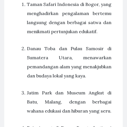
Taman Safari Indonesia di Bogor, yang
menghadirkan pengalaman bertemu
langsung dengan berbagai satwa dan
menikmati pertunjukan edukatif.
Danau Toba dan Pulau Samosir di
Sumatera Utara, menawarkan
pemandangan alam yang menakjubkan
dan budaya lokal yang kaya.
Jatim Park dan Museum Angkut di
Batu, Malang, dengan berbagai
wahana edukasi dan hiburan yang seru.