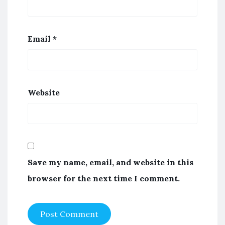
Email
*
Website
Save my name, email, and website in this
browser for the next time I comment.