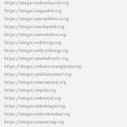
https://miegacoanbandaaceh.org
https://miegacoangambir.org
https://miegacoancasablanca.org
https://miegacoancilandak.org
https://miegacoantomohon.org
https://miegacoanbitung.org
https://miegacoankepahiang.org
https://miegacoansitubondo.org
https://miegacoanbanyuwangijatim.org
https://miegacoanlahatsumsel.org
https://miegacoansumenep.org
https://miegacoanpati.org
https://miegacoanbantul.org
https://miegacoanbalangan.org
https://miegacoanteukuumar.org
https://miegacoanpancing.org