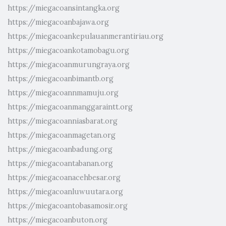
https://miegacoansintangka.org
https://miegacoanbajawa.org
https://miegacoankepulauanmerantiriau.org
https://miegacoankotamobagu.org
https://miegacoanmurungraya.org
https://miegacoanbimantb.org
https://miegacoannmamuju.org
https://miegacoanmanggaraintt.org
https://miegacoanniasbarat.org
https://miegacoanmagetan.org
https://miegacoanbadung.org
https://miegacoantabanan.org
https://miegacoanacehbesar.org
https://miegacoanluwuutara.org
https://miegacoantobasamosir.org
https://miegacoanbuton.org