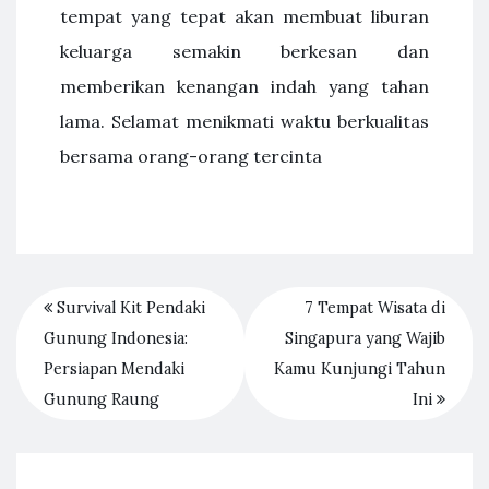
tempat yang tepat akan membuat liburan
keluarga semakin berkesan dan
memberikan kenangan indah yang tahan
lama. Selamat menikmati waktu berkualitas
bersama orang-orang tercinta
Survival Kit Pendaki
7 Tempat Wisata di
Gunung Indonesia:
Singapura yang Wajib
Persiapan Mendaki
Kamu Kunjungi Tahun
Gunung Raung
Ini