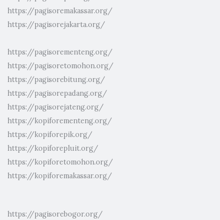
https://pagisoremakassar.org/
https://pagisorejakarta.org/
https://pagisorementeng.org/
https://pagisoretomohon.org/
https://pagisorebitung.org/
https://pagisorepadang.org/
https://pagisorejateng.org/
https://kopiforementeng.org/
https://kopiforepik.org/
https://kopiforepluit.org/
https://kopiforetomohon.org/
https://kopiforemakassar.org/
https://pagisorebogor.org/