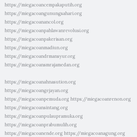
https://miegacoancempakaputih.org
https://miegacoangunungsahari.org
https://miegacoanancol.org
https://miegacoanpahlawanrevolusi.org
https://miegacoanpakerisan.org
https://miegacoanmadiun.org
https://miegacoandrmansyur.org
https://miegacoansmrajamedan.org
https://miegacoanahnasution.org
https://miegacoangejayan.org
https://miegacoanpemuda.org
https://miegacoanrenon.org
https://miegacoansintang.org
https://miegacoanpulaupramuka.org
https://miegacoanprabumulih.org
https://miegacoanende.org
https://miegacoanagung.org