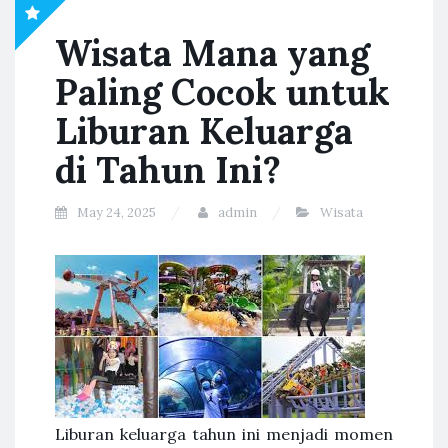
Wisata Mana yang
Paling Cocok untuk
Liburan Keluarga
di Tahun Ini?
May 24, 2025
admin
Wisata
Liburan keluarga tahun ini menjadi momen