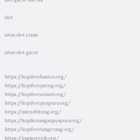
slot gacor hari ini
slot
situs slot resmi
situs slot gacor
https://kopiforebanten.org/
https://kopiforejateng.org/
https://kopiforesumut.org/
https://kopiforejayapura.org/
https://mixuebitung.org/
https://kopikenanganjayapura.org/
https://kopiforetangerang.org/
https://pagisorepik.org/