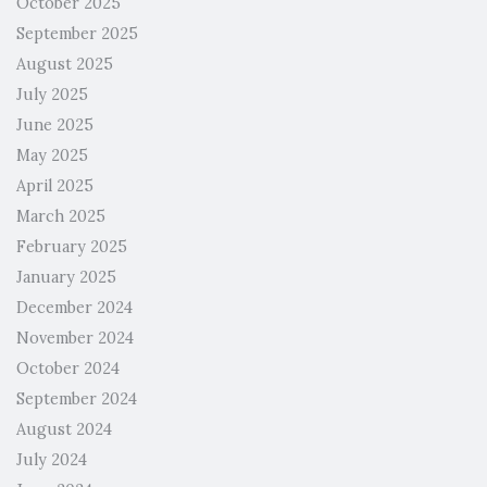
October 2025
September 2025
August 2025
July 2025
June 2025
May 2025
April 2025
March 2025
February 2025
January 2025
December 2024
November 2024
October 2024
September 2024
August 2024
July 2024