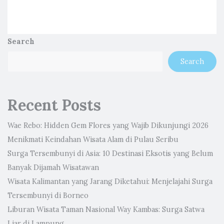
Search
Search
Recent Posts
Wae Rebo: Hidden Gem Flores yang Wajib Dikunjungi 2026
Menikmati Keindahan Wisata Alam di Pulau Seribu
Surga Tersembunyi di Asia: 10 Destinasi Eksotis yang Belum
Banyak Dijamah Wisatawan
Wisata Kalimantan yang Jarang Diketahui: Menjelajahi Surga
Tersembunyi di Borneo
Liburan Wisata Taman Nasional Way Kambas: Surga Satwa
Liar di Lampung