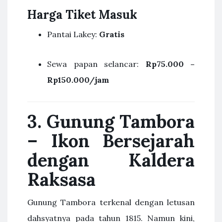
Harga Tiket Masuk
Pantai Lakey:
Gratis
Sewa papan selancar:
Rp75.000 –
Rp150.000/jam
3. Gunung Tambora
– Ikon Bersejarah
dengan Kaldera
Raksasa
Gunung Tambora terkenal dengan letusan
dahsyatnya pada tahun 1815. Namun kini,