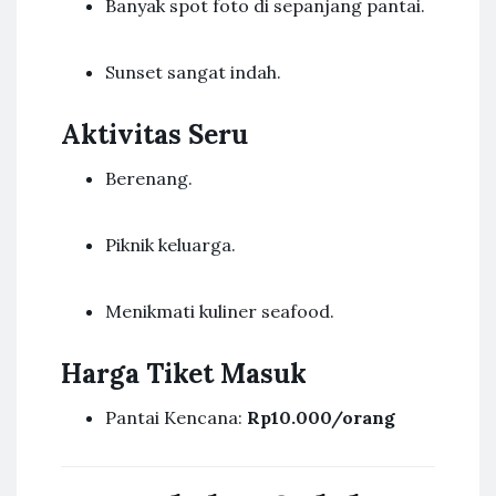
Banyak spot foto di sepanjang pantai.
Sunset sangat indah.
Aktivitas Seru
Berenang.
Piknik keluarga.
Menikmati kuliner seafood.
Harga Tiket Masuk
Pantai Kencana:
Rp10.000/orang