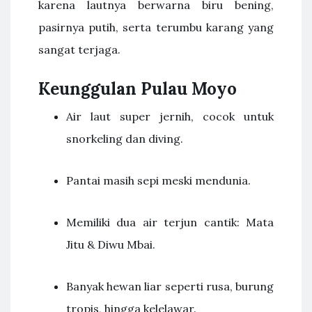
karena lautnya berwarna biru bening,
pasirnya putih, serta terumbu karang yang
sangat terjaga.
Keunggulan Pulau Moyo
Air laut super jernih, cocok untuk
snorkeling dan diving.
Pantai masih sepi meski mendunia.
Memiliki dua air terjun cantik: Mata
Jitu & Diwu Mbai.
Banyak hewan liar seperti rusa, burung
tropis, hingga kelelawar.