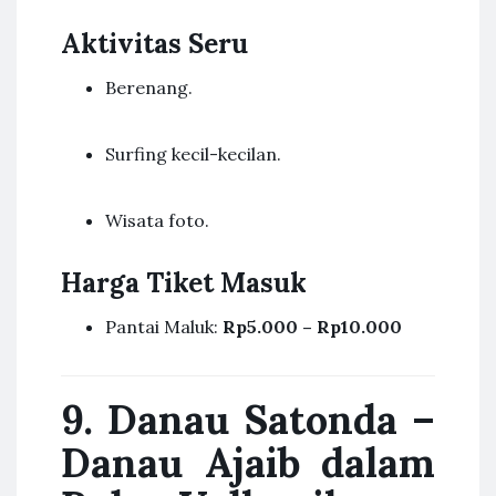
Aktivitas Seru
Berenang.
Surfing kecil-kecilan.
Wisata foto.
Harga Tiket Masuk
Pantai Maluk:
Rp5.000 – Rp10.000
9. Danau Satonda –
Danau Ajaib dalam