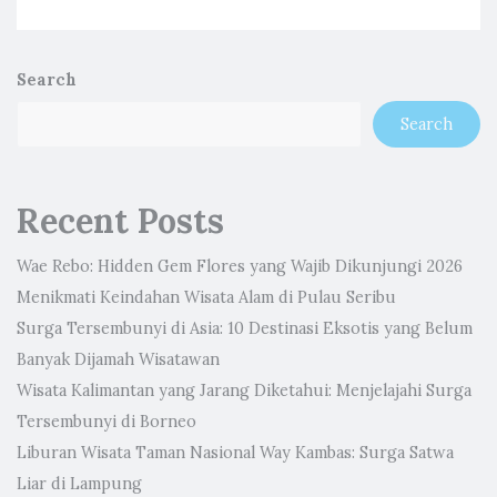
Search
Search
Recent Posts
Wae Rebo: Hidden Gem Flores yang Wajib Dikunjungi 2026
Menikmati Keindahan Wisata Alam di Pulau Seribu
Surga Tersembunyi di Asia: 10 Destinasi Eksotis yang Belum
Banyak Dijamah Wisatawan
Wisata Kalimantan yang Jarang Diketahui: Menjelajahi Surga
Tersembunyi di Borneo
Liburan Wisata Taman Nasional Way Kambas: Surga Satwa
Liar di Lampung