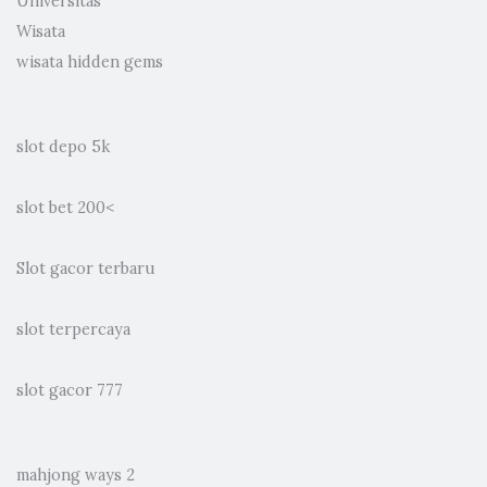
Universitas
Wisata
wisata hidden gems
slot depo 5k
slot bet 200
<
Slot gacor terbaru
slot terpercaya
slot gacor 777
mahjong ways 2