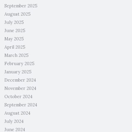
September 2025
August 2025
July 2025
June 2025
May 2025
April 2025
March 2025
February 2025
January 2025
December 2024
November 2024
October 2024
September 2024
August 2024
July 2024
June 2024