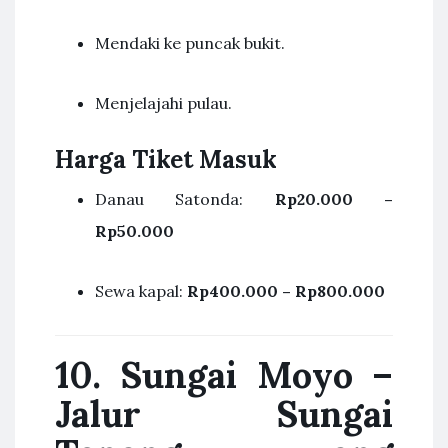
Mendaki ke puncak bukit.
Menjelajahi pulau.
Harga Tiket Masuk
Danau Satonda:
Rp20.000 –
Rp50.000
Sewa kapal:
Rp400.000 – Rp800.000
10. Sungai Moyo –
Jalur Sungai