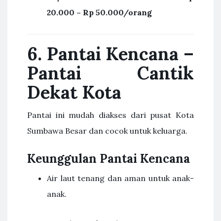
20.000 – Rp 50.000/orang
6. Pantai Kencana –
Pantai Cantik
Dekat Kota
Pantai ini mudah diakses dari pusat Kota
Sumbawa Besar dan cocok untuk keluarga.
Keunggulan Pantai Kencana
Air laut tenang dan aman untuk anak-
anak.