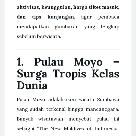
aktivitas, keunggulan, harga tiket masuk,
dan tips kunjungan
, agar pembaca
mendapatkan gambaran yang lengkap
sebelum berwisata.
1. Pulau Moyo –
Surga Tropis Kelas
Dunia
Pulau Moyo adalah ikon wisata Sumbawa
yang sudah terkenal hingga mancanegara.
Banyak wisatawan menyebut pulau ini
sebagai “The New Maldives of Indonesia”