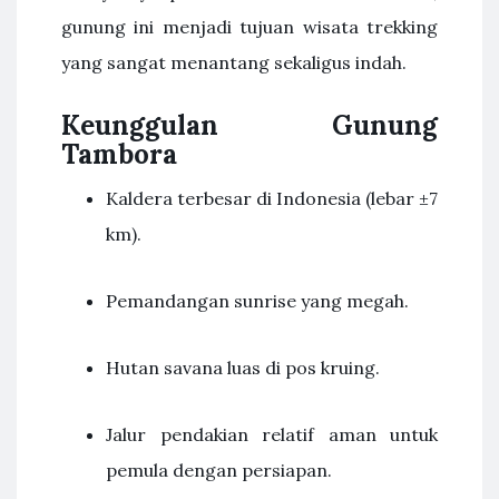
gunung ini menjadi tujuan wisata trekking
yang sangat menantang sekaligus indah.
Keunggulan Gunung
Tambora
Kaldera terbesar di Indonesia (lebar ±7
km).
Pemandangan sunrise yang megah.
Hutan savana luas di pos kruing.
Jalur pendakian relatif aman untuk
pemula dengan persiapan.