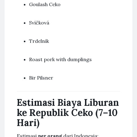
Goulash Ceko
Svíčková
Trdelník
Roast pork with dumplings
Bir Pilsner
Estimasi Biaya Liburan
ke Republik Ceko (7–10
Hari)
Estimasi
per orang
dari Indonesia: