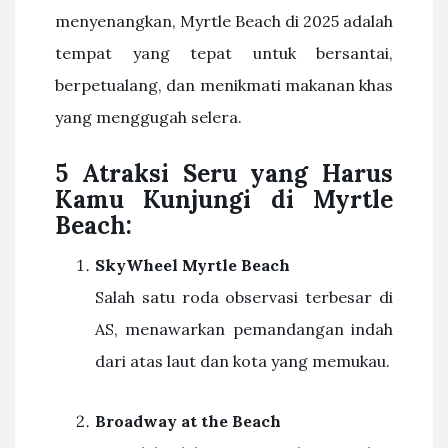
menyenangkan, Myrtle Beach di 2025 adalah
tempat yang tepat untuk bersantai,
berpetualang, dan menikmati makanan khas
yang menggugah selera.
5 Atraksi Seru yang Harus
Kamu Kunjungi di Myrtle
Beach:
SkyWheel Myrtle Beach
Salah satu roda observasi terbesar di
AS, menawarkan pemandangan indah
dari atas laut dan kota yang memukau.
Broadway at the Beach