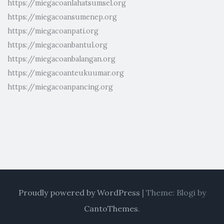
https://miegacoanlahatsumsel.org
https://miegacoansumenep.org
https://miegacoanpati.org
https://miegacoanbantul.org
https://miegacoanbalangan.org
https://miegacoanteukuumar.org
https://miegacoanpancing.org
Proudly powered by WordPress
|
Theme: Blogi by
CantoThemes
.