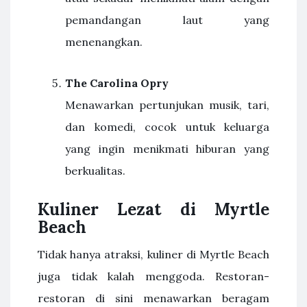
pemandangan laut yang
menenangkan.
The Carolina Opry
Menawarkan pertunjukan musik, tari,
dan komedi, cocok untuk keluarga
yang ingin menikmati hiburan yang
berkualitas.
Kuliner Lezat di Myrtle
Beach
Tidak hanya atraksi, kuliner di Myrtle Beach
juga tidak kalah menggoda. Restoran-
restoran di sini menawarkan beragam