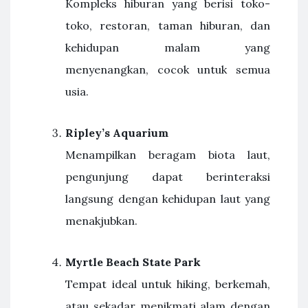
Kompleks hiburan yang berisi toko-
toko, restoran, taman hiburan, dan
kehidupan malam yang
menyenangkan, cocok untuk semua
usia.
Ripley’s Aquarium
Menampilkan beragam biota laut,
pengunjung dapat berinteraksi
langsung dengan kehidupan laut yang
menakjubkan.
Myrtle Beach State Park
Tempat ideal untuk hiking, berkemah,
atau sekadar menikmati alam dengan