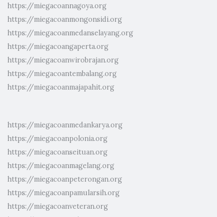
https://miegacoannagoya.org
https://miegacoanmongonsidi.org
https://miegacoanmedanselayang.org
https://miegacoangaperta.org
https://miegacoanwirobrajan.org
https://miegacoantembalang.org
https://miegacoanmajapahit.org
https://miegacoanmedankarya.org
https://miegacoanpolonia.org
https://miegacoanseituan.org
https://miegacoanmagelang.org
https://miegacoanpeterongan.org
https://miegacoanpamularsih.org
https://miegacoanveteran.org