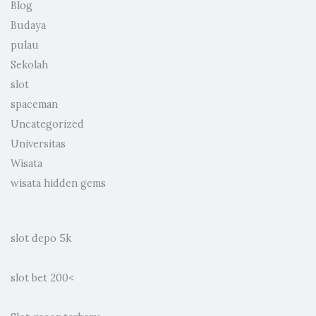
Blog
Budaya
pulau
Sekolah
slot
spaceman
Uncategorized
Universitas
Wisata
wisata hidden gems
slot depo 5k
slot bet 200
<