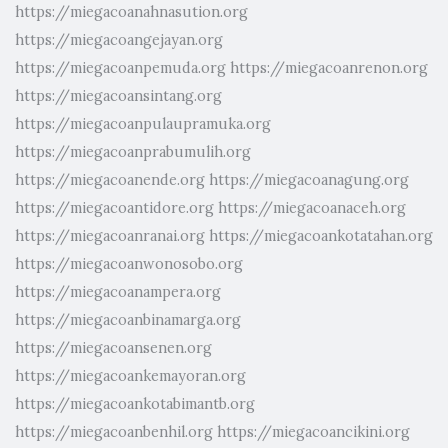
https://miegacoanahnasution.org
https://miegacoangejayan.org
https://miegacoanpemuda.org
https://miegacoanrenon.org
https://miegacoansintang.org
https://miegacoanpulaupramuka.org
https://miegacoanprabumulih.org
https://miegacoanende.org
https://miegacoanagung.org
https://miegacoantidore.org
https://miegacoanaceh.org
https://miegacoanranai.org
https://miegacoankotatahan.org
https://miegacoanwonosobo.org
https://miegacoanampera.org
https://miegacoanbinamarga.org
https://miegacoansenen.org
https://miegacoankemayoran.org
https://miegacoankotabimantb.org
https://miegacoanbenhil.org
https://miegacoancikini.org