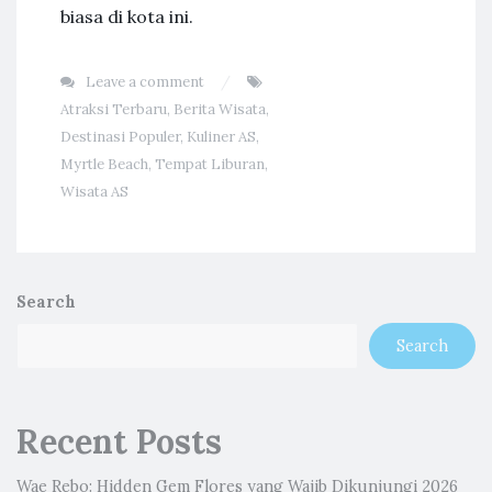
biasa di kota ini.
Leave a comment
Atraksi Terbaru
,
Berita Wisata
,
Destinasi Populer
,
Kuliner AS
,
Myrtle Beach
,
Tempat Liburan
,
Wisata AS
Search
Search
Recent Posts
Wae Rebo: Hidden Gem Flores yang Wajib Dikunjungi 2026