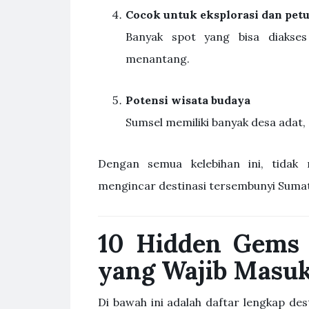
Cocok untuk eksplorasi dan pet
Banyak spot yang bisa diakses
menantang.
Potensi wisata budaya
Sumsel memiliki banyak desa adat, s
Dengan semua kelebihan ini, tidak
mengincar destinasi tersembunyi Sumate
10 Hidden Gems 
yang Wajib Masuk
Di bawah ini adalah daftar lengkap de