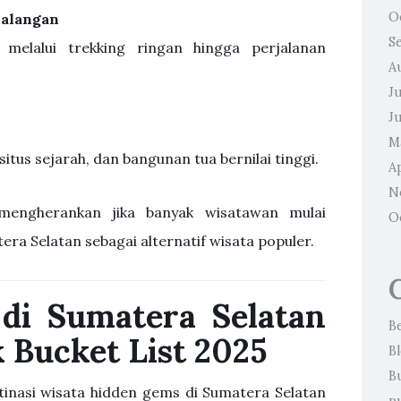
O
ualangan
S
 melalui trekking ringan hingga perjalanan
A
J
J
M
itus sejarah, dan bangunan tua bernilai tinggi.
Ap
N
 mengherankan jika banyak wisatawan mulai
O
ra Selatan sebagai alternatif wisata populer.
di Sumatera Selatan
B
 Bucket List 2025
B
B
stinasi wisata hidden gems di Sumatera Selatan