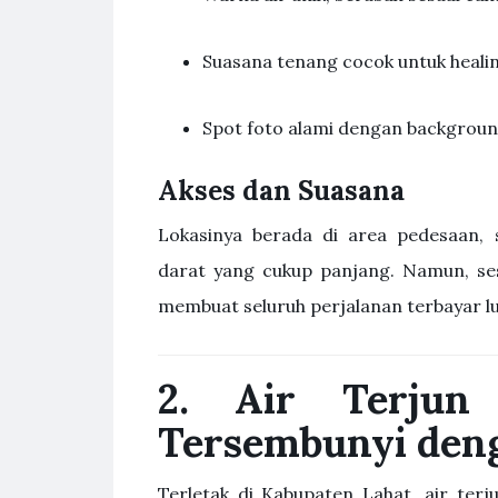
Suasana tenang cocok untuk heali
Spot foto alami dengan backgroun
Akses dan Suasana
Lokasinya berada di area pedesaan, 
darat yang cukup panjang. Namun, ses
membuat seluruh perjalanan terbayar l
2. Air Terjun
Tersembunyi den
Terletak di Kabupaten Lahat, air ter