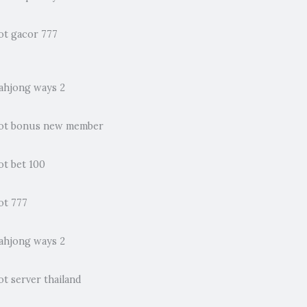
ot gacor 777
ahjong ways 2
lot bonus new member
ot bet 100
ot 777
ahjong ways 2
ot server thailand