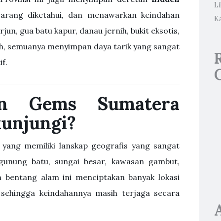
L
 jarang diketahui, dan menawarkan keindahan
K
un, gua batu kapur, danau jernih, bukit eksotis,
rah, semuanya menyimpan daya tarik yang sangat
if.
en Gems Sumatera
kunjungi?
yang memiliki lanskap geografis yang sangat
 gunung batu, sungai besar, kawasan gambut,
 bentang alam ini menciptakan banyak lokasi
 sehingga keindahannya masih terjaga secara