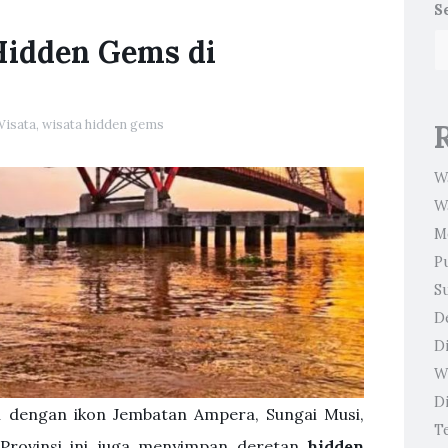
S
 Hidden Gems di
Wisata
,
wisata hidden gems
W
W
M
P
S
D
D
W
Di
l dengan ikon Jembatan Ampera, Sungai Musi,
T
 Provinsi ini juga menyimpan deretan
hidden