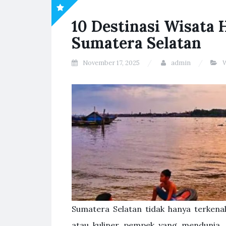
10 Destinasi Wisata
Sumatera Selatan
November 17, 2025
admin
Sumatera Selatan tidak hanya terkena
atau kuliner pempek yang mendunia.