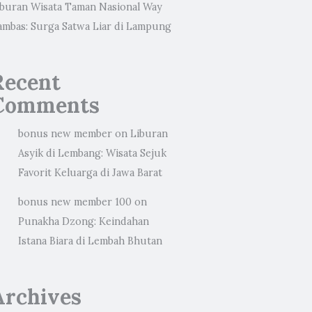
iburan Wisata Taman Nasional Way
ambas: Surga Satwa Liar di Lampung
Recent
Comments
bonus new member
on
Liburan
Asyik di Lembang: Wisata Sejuk
Favorit Keluarga di Jawa Barat
bonus new member 100
on
Punakha Dzong: Keindahan
Istana Biara di Lembah Bhutan
Archives