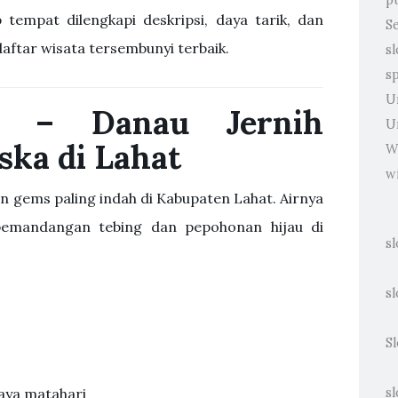
p
 tempat dilengkapi deskripsi, daya tarik, dan
S
aftar wisata tersembunyi terbaik.
sl
s
U
i – Danau Jernih
U
ska di Lahat
W
w
n gems paling indah di Kabupaten Lahat. Airnya
pemandangan tebing dan pepohonan hijau di
s
sl
S
haya matahari
sl