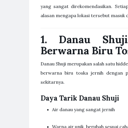
yang sangat direkomendasikan. Setiap
alasan mengapa lokasi tersebut masuk d
1. Danau Shuj
Berwarna Biru To
Danau Shuji merupakan salah satu hidde
berwarna biru toska jernih dengan 
sekitarnya.
Daya Tarik Danau Shuji
Air danau yang sangat jernih
Warna air unik, berubah sesuai ca