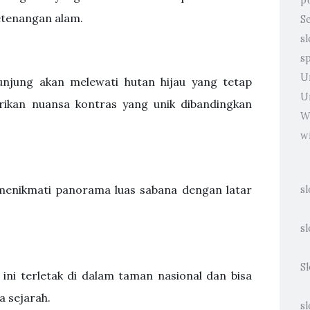
p
etenangan alam.
S
sl
s
U
njung akan melewati hutan hijau yang tetap
U
ikan nuansa kontras yang unik dibandingkan
W
w
 menikmati panorama luas sabana dengan latar
s
sl
S
ini terletak di dalam taman nasional dan bisa
a sejarah.
sl