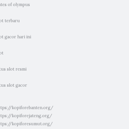
ates of olympus
ot terbaru
ot gacor hari ini
ot
tus slot resmi
tus slot gacor
ttps://kopiforebanten.org/
ttps://kopiforejateng.org/
ttps://kopiforesumut.org/