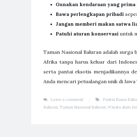
Gunakan kendaraan yang prima
Bawa perlengkapan pribadi
seper
Jangan memberi makan satwa li
Patuhi aturan konservasi
untuk m
Taman Nasional Baluran adalah surga b
Afrika tanpa harus keluar dari Indone
serta pantai eksotis menjadikannya des
Anda mencari petualangan unik di Jawa 
Leave a comment
Pantai Bama Balu
Baluran
,
Taman Nasional Baluran
,
Wisata alam Ja