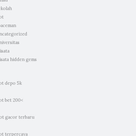
ulau
ekolah
ot
paceman
ncategorized
niversitas
isata
isata hidden gems
lot depo 5k
ot bet 200
<
lot gacor terbaru
ot terpercaya