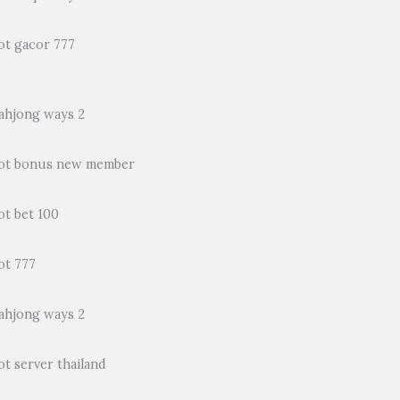
ot gacor 777
ahjong ways 2
lot bonus new member
ot bet 100
ot 777
ahjong ways 2
ot server thailand