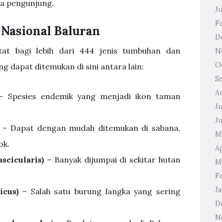
ra pengunjung.
J
F
 Nasional Baluran
D
tat bagi lebih dari 444 jenis tumbuhan dan
N
O
 dapat ditemukan di sini antara lain:
S
A
 Spesies endemik yang menjadi ikon taman
J
J
– Dapat dengan mudah ditemukan di sabana,
M
ok.
A
scicularis)
– Banyak dijumpai di sekitar hutan
M
F
J
icus)
– Salah satu burung langka yang sering
D
N