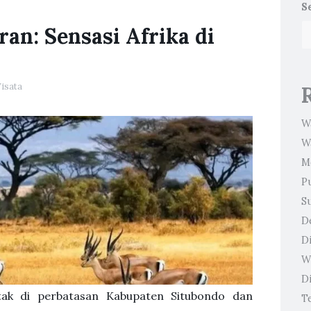
S
an: Sensasi Afrika di
isata
W
W
M
P
S
D
D
W
Di
tak di perbatasan Kabupaten Situbondo dan
T