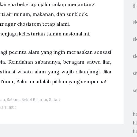
karena beberapa jalur cukup menantang.
g
ti air minum, makanan, dan sunblock.
sl
ar
agar ekosistem tetap alami.
enjaga kelestarian taman nasional ini.
sl
agi pecinta alam yang ingin merasakan sensasi
sl
sia. Keindahan sabananya, beragam satwa liar,
tinasi wisata alam yang wajib dikunjungi. Jika
si
Timur, Baluran adalah pilihan yang sempurna!
si
ran
,
Sabana Bekol Baluran
,
Safari
wa Timur
h
h
h