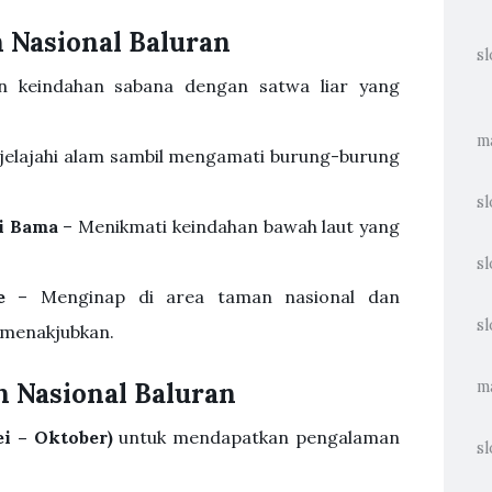
n Nasional Baluran
sl
 keindahan sabana dengan satwa liar yang
m
elajahi alam sambil mengamati burung-burung
s
i Bama
– Menikmati keindahan bawah laut yang
sl
e
– Menginap di area taman nasional dan
sl
 menakjubkan.
 Nasional Baluran
m
i – Oktober)
untuk mendapatkan pengalaman
sl