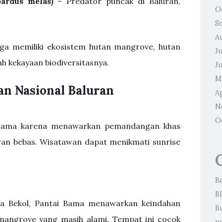
ardus melas)
– Predator puncak di Baluran,
O
S
A
 juga memiliki ekosistem hutan mangrove, hutan
J
 kekayaan biodiversitasnya.
J
M
an Nasional Baluran
Ap
N
O
 utama karena menawarkan pemandangan khas
aran bebas. Wisatawan dapat menikmati sunrise
B
B
ana Bekol, Pantai Bama menawarkan keindahan
B
 mangrove yang masih alami. Tempat ini cocok