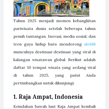
Tahun 2025 menjadi momen kebangkitan
pariwisata dunia setelah beberapa tahun
penuh tantangan. Inovasi, media sosial, dan
tren gaya hidup baru mendorong
slot88
munculnya destinasi-destinasi yang viral di
kalangan wisatawan global. Berikut adalah
daftar 10 tempat wisata yang sedang viral
di tahun 2025, yang patut Anda
pertimbangkan untuk dikunjungi.
1. Raja Ampat, Indonesia
Keindahan bawah laut Raja Ampat kembali