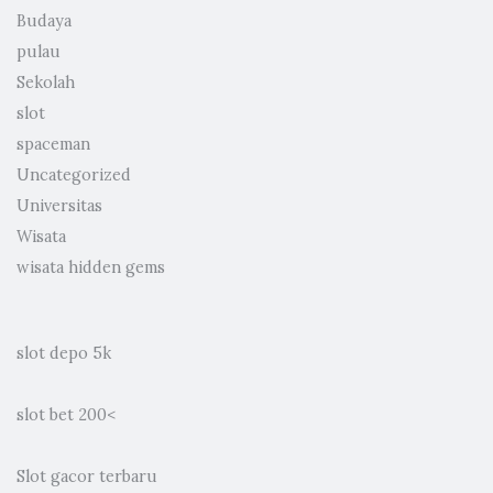
Budaya
pulau
Sekolah
slot
spaceman
Uncategorized
Universitas
Wisata
wisata hidden gems
slot depo 5k
slot bet 200
<
Slot gacor terbaru