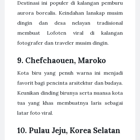
Destinasi ini populer di kalangan pemburu
aurora borealis. Keindahan lanskap musim
dingin dan desa nelayan tradisional
membuat Lofoten viral di kalangan
fotografer dan traveler musim dingin.
9. Chefchaouen, Maroko
Kota biru yang penuh warna ini menjadi
favorit bagi pencinta arsitektur dan budaya.
Keunikan dinding birunya serta nuansa kota
tua yang khas membuatnya laris sebagai
latar foto viral.
10. Pulau Jeju, Korea Selatan