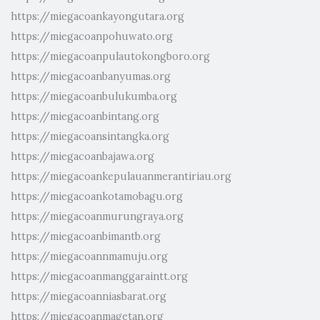
https://miegacoankayongutara.org
https://miegacoanpohuwato.org
https://miegacoanpulautokongboro.org
https://miegacoanbanyumas.org
https://miegacoanbulukumba.org
https://miegacoanbintang.org
https://miegacoansintangka.org
https://miegacoanbajawa.org
https://miegacoankepulauanmerantiriau.org
https://miegacoankotamobagu.org
https://miegacoanmurungraya.org
https://miegacoanbimantb.org
https://miegacoannmamuju.org
https://miegacoanmanggaraintt.org
https://miegacoanniasbarat.org
https://miegacoanmagetan.org