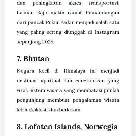
dan peningkatan akses transportasi,
Labuan Bajo makin ramai. Pemandangan
dari puncak Pulau Padar menjadi salah satu
yang paling sering diunggah di Instagram
sepanjang 2025.
7. Bhutan
Negara kecil di Himalaya ini menjadi
destinasi spiritual dan eco-tourism yang
viral. Sistem wisata yang membatasi jumlah
pengunjung membuat pengalaman wisata
lebih eksklusif dan berkesan.
8. Lofoten Islands, Norwegia