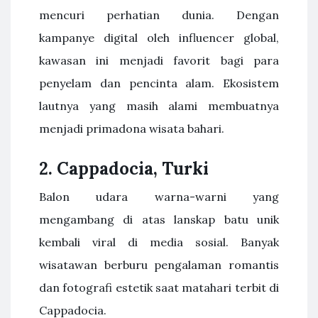
mencuri perhatian dunia. Dengan
kampanye digital oleh influencer global,
kawasan ini menjadi favorit bagi para
penyelam dan pencinta alam. Ekosistem
lautnya yang masih alami membuatnya
menjadi primadona wisata bahari.
2. Cappadocia, Turki
Balon udara warna-warni yang
mengambang di atas lanskap batu unik
kembali viral di media sosial. Banyak
wisatawan berburu pengalaman romantis
dan fotografi estetik saat matahari terbit di
Cappadocia.