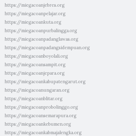
https://miegacoanjebres.org
https://miegacoanpelajar.org
https://miegacoankuta.org
https://miegacoanpurbalingga.org
https://miegacoanpadanglawas.org
https://miegacoanpadangsidempuan.org
https://miegacoanboyolali.org
https://miegacoansampit.org
https://miegacoanjepara.org
https://miegacoankabupatengarut.org
https://miegacoanungaran.org
https://miegacoanblitar.org
https://miegacoanprobolinggo.org
https://miegacoansemarapura.org
https://miegacoankebumen.org
https://miegacoankabmajalengka.org