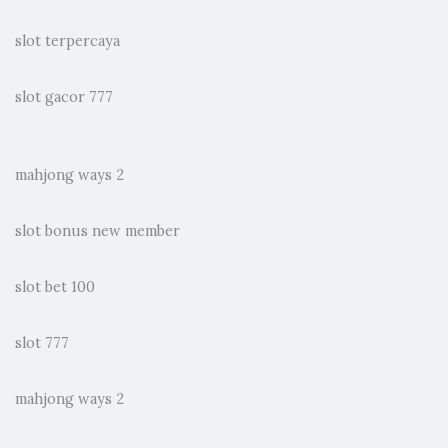
slot terpercaya
slot gacor 777
mahjong ways 2
slot bonus new member
slot bet 100
slot 777
mahjong ways 2