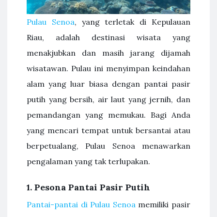
Pulau Senoa
, yang terletak di Kepulauan
Riau, adalah destinasi wisata yang
menakjubkan dan masih jarang dijamah
wisatawan. Pulau ini menyimpan keindahan
alam yang luar biasa dengan pantai pasir
putih yang bersih, air laut yang jernih, dan
pemandangan yang memukau. Bagi Anda
yang mencari tempat untuk bersantai atau
berpetualang, Pulau Senoa menawarkan
pengalaman yang tak terlupakan.
1. Pesona Pantai Pasir Putih
Pantai-pantai di Pulau Senoa
memiliki pasir