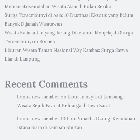
Menikmati Keindahan Wisata Alam di Pulau Seribu
Surga Tersembunyi di Asia: 10 Destinasi Eksotis yang Belum
Banyak Dijamah Wisatawan
Wisata Kalimantan yang Jarang Diketahui: Menjelajahi Surga
Tersembunyi di Borneo
Liburan Wisata Taman Nasional Way Kambas: Surga Satwa
Liar di Lampung
Recent Comments
bonus new member
on
Liburan Asyik di Lembang:
Wisata Sejuk Favorit Keluarga di Jawa Barat
bonus new member 100
on
Punakha Dzong: Keindahan
Istana Biara di Lembah Bhutan