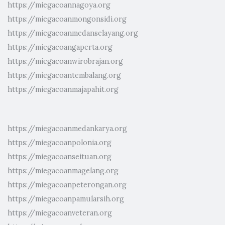
https://miegacoannagoya.org
https://miegacoanmongonsidi.org
https://miegacoanmedanselayang.org
https://miegacoangaperta.org
https://miegacoanwirobrajan.org
https://miegacoantembalang.org
https://miegacoanmajapahit.org
https://miegacoanmedankarya.org
https://miegacoanpolonia.org
https://miegacoanseituan.org
https://miegacoanmagelang.org
https://miegacoanpeterongan.org
https://miegacoanpamularsih.org
https://miegacoanveteran.org