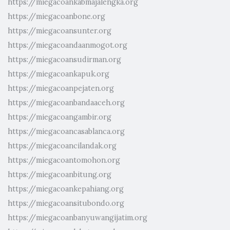
https://miegacoankabmajalengka.org
https://miegacoanbone.org
https://miegacoansunter.org
https://miegacoandaanmogot.org
https://miegacoansudirman.org
https://miegacoankapuk.org
https://miegacoanpejaten.org
https://miegacoanbandaaceh.org
https://miegacoangambir.org
https://miegacoancasablanca.org
https://miegacoancilandak.org
https://miegacoantomohon.org
https://miegacoanbitung.org
https://miegacoankepahiang.org
https://miegacoansitubondo.org
https://miegacoanbanyuwangijatim.org