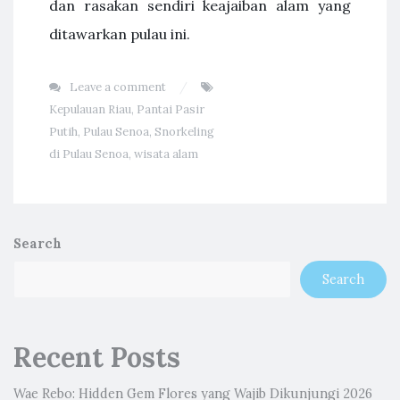
dan rasakan sendiri keajaiban alam yang
ditawarkan pulau ini.
Leave a comment
Kepulauan Riau
,
Pantai Pasir
Putih
,
Pulau Senoa
,
Snorkeling
di Pulau Senoa
,
wisata alam
Search
Search
Recent Posts
Wae Rebo: Hidden Gem Flores yang Wajib Dikunjungi 2026