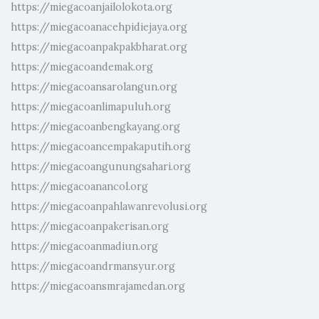
https://miegacoanjailolokota.org
https://miegacoanacehpidiejaya.org
https://miegacoanpakpakbharat.org
https://miegacoandemak.org
https://miegacoansarolangun.org
https://miegacoanlimapuluh.org
https://miegacoanbengkayang.org
https://miegacoancempakaputih.org
https://miegacoangunungsahari.org
https://miegacoanancol.org
https://miegacoanpahlawanrevolusi.org
https://miegacoanpakerisan.org
https://miegacoanmadiun.org
https://miegacoandrmansyur.org
https://miegacoansmrajamedan.org