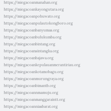
https://miegacoanmanahan.org
https://miegacoankayongutara.org
https://miegacoanpohuwato.org
https://miegacoanpulautokongboro.org
https://miegacoanbanyumas.org
https://miegacoanbulukumba.org
https://miegacoanbintang.org
https://miegacoansintangka.org
https://miegacoanbajawa.org
https://miegacoankepulauanmerantiriau.org
https://miegacoankotamobagu.org
https://miegacoanmurungraya.org
https://miegacoanbimantb.org
https://miegacoannmamuju.org
https://miegacoanmanggaraintt.org
https://miegacoanniasbarat.org