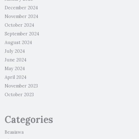
December 2024
November 2024
October 2024
September 2024
August 2024
July 2024
June 2024
May 2024
April 2024
November 2023
October 2023
Categories
Beasiswa