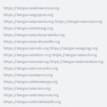
https://miegacoanahnasution.org
https://miegacoangejayan.org
https://miegacoanpemuda.org
https://miegacoanrenon.org
https://miegacoansintang.org
https://miegacoanpulaupramuka.org
https://miegacoanprabumulih.org
https://miegacoanende.org
https://miegacoanagung.org
https://miegacoantidore.org
https://miegacoanaceh.org
https://miegacoanranai.org
https://miegacoankotatahan.org
https://miegacoanwonosobo.org
https://miegacoanampera.org
https://miegacoanbinamarga.org
https://miegacoansenen.org
https://miegacoankemayoran.org
https://miegacoankotabimantb.org