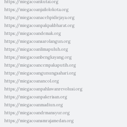
https://miegacoankutai.org
https://miegacoanjailolokota.org
https://miegacoanacehpidiejaya.org
https://miegacoanpakpakbharat.org
https://miegacoandemak.org
https://miegacoansarolangun.org
https://miegacoanlimapuluh.org
https://miegacoanbengkayang.org
https://miegacoancempakaputih.org
https://miegacoangunungsahari.org
https://miegacoanancol.org
https://miegacoanpahlawanrevolusi.org
https://miegacoanpakerisan.org
https://miegacoanmadiun.org
https://miegacoandrmansyur.org
https://miegacoansmrajamedan.org