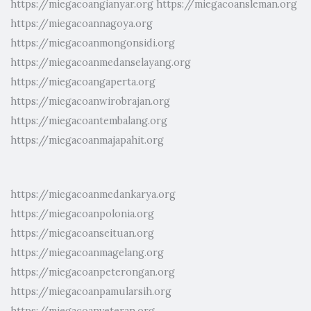
https://miegacoangianyar.org
https://miegacoansleman.org
https://miegacoannagoya.org
https://miegacoanmongonsidi.org
https://miegacoanmedanselayang.org
https://miegacoangaperta.org
https://miegacoanwirobrajan.org
https://miegacoantembalang.org
https://miegacoanmajapahit.org
https://miegacoanmedankarya.org
https://miegacoanpolonia.org
https://miegacoanseituan.org
https://miegacoanmagelang.org
https://miegacoanpeterongan.org
https://miegacoanpamularsih.org
https://miegacoanveteran.org