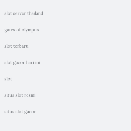
slot server thailand
gates of olympus
slot terbaru
slot gacor hari ini
slot
situs slot resmi
situs slot gacor