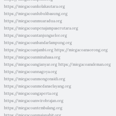
https://miegacoankolakautara.org
https://miegacoanlubukbasung.org
https://miegacoanmuaradua.org
https://miegacoanpenajampaserutara.org
https://miegacoantanjungselor.org
https://miegacoanbandarlampung.org
https://miegacoanjambi.org
https://miegacoansorong.org
https://miegacoanminahasa.org
https://miegacoangianyar.org
https://miegacoansleman.org
https://miegacoannagoya.org
https://miegacoanmongonsidi.org
https://miegacoanmedanselayang.org
https://miegacoangaperta.org
https://miegacoanwirobrajan.org
https://miegacoantembalang.org
https://miegacoanmajapahit.org