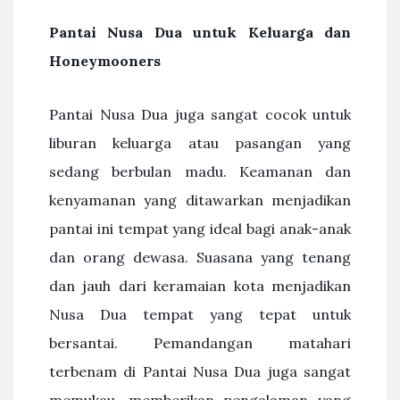
Pantai Nusa Dua untuk Keluarga dan
Honeymooners
Pantai Nusa Dua juga sangat cocok untuk
liburan keluarga atau pasangan yang
sedang berbulan madu. Keamanan dan
kenyamanan yang ditawarkan menjadikan
pantai ini tempat yang ideal bagi anak-anak
dan orang dewasa. Suasana yang tenang
dan jauh dari keramaian kota menjadikan
Nusa Dua tempat yang tepat untuk
bersantai. Pemandangan matahari
terbenam di Pantai Nusa Dua juga sangat