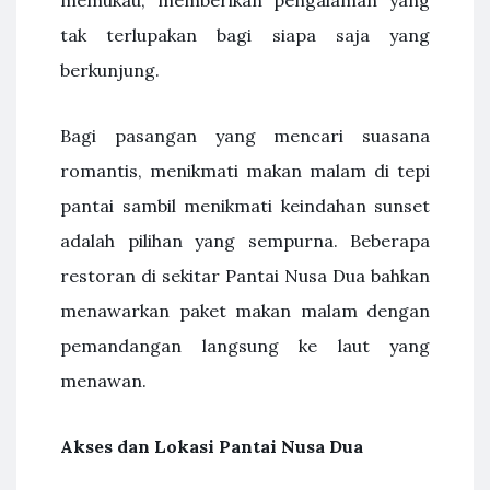
memukau, memberikan pengalaman yang
tak terlupakan bagi siapa saja yang
berkunjung.
Bagi pasangan yang mencari suasana
romantis, menikmati makan malam di tepi
pantai sambil menikmati keindahan sunset
adalah pilihan yang sempurna. Beberapa
restoran di sekitar Pantai Nusa Dua bahkan
menawarkan paket makan malam dengan
pemandangan langsung ke laut yang
menawan.
Akses dan Lokasi Pantai Nusa Dua