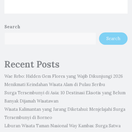
Search
Search
Recent Posts
Wae Rebo: Hidden Gem Flores yang Wajib Dikunjungi 2026
Menikmati Keindahan Wisata Alam di Pulau Seribu
Surga Tersembunyi di Asia: 10 Destinasi Eksotis yang Belum
Banyak Dijamah Wisatawan
Wisata Kalimantan yang Jarang Diketahui: Menjelajahi Surga
Tersembunyi di Borneo
Liburan Wisata Taman Nasional Way Kambas: Surga Satwa