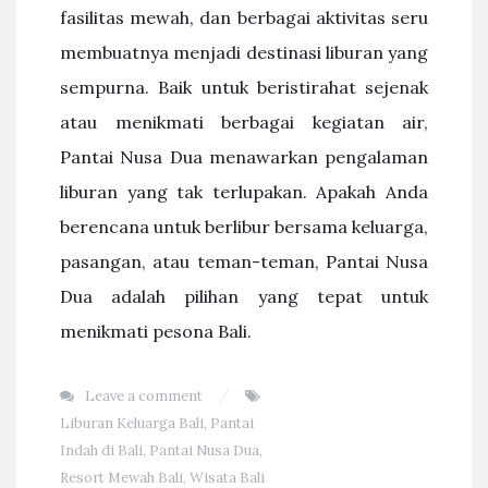
fasilitas mewah, dan berbagai aktivitas seru
membuatnya menjadi destinasi liburan yang
sempurna. Baik untuk beristirahat sejenak
atau menikmati berbagai kegiatan air,
Pantai Nusa Dua menawarkan pengalaman
liburan yang tak terlupakan. Apakah Anda
berencana untuk berlibur bersama keluarga,
pasangan, atau teman-teman, Pantai Nusa
Dua adalah pilihan yang tepat untuk
menikmati pesona Bali.
Leave a comment
Liburan Keluarga Bali
,
Pantai
Indah di Bali
,
Pantai Nusa Dua
,
Resort Mewah Bali
,
Wisata Bali