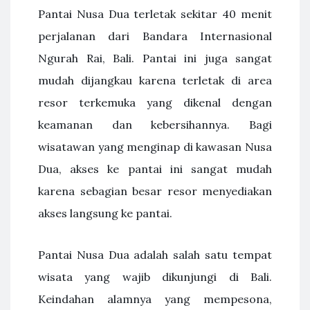
Pantai Nusa Dua terletak sekitar 40 menit
perjalanan dari Bandara Internasional
Ngurah Rai, Bali. Pantai ini juga sangat
mudah dijangkau karena terletak di area
resor terkemuka yang dikenal dengan
keamanan dan kebersihannya. Bagi
wisatawan yang menginap di kawasan Nusa
Dua, akses ke pantai ini sangat mudah
karena sebagian besar resor menyediakan
akses langsung ke pantai.
Pantai Nusa Dua adalah salah satu tempat
wisata yang wajib dikunjungi di Bali.
Keindahan alamnya yang mempesona,