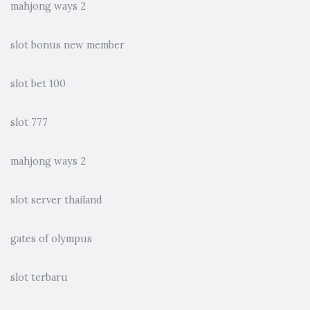
mahjong ways 2
slot bonus new member
slot bet 100
slot 777
mahjong ways 2
slot server thailand
gates of olympus
slot terbaru