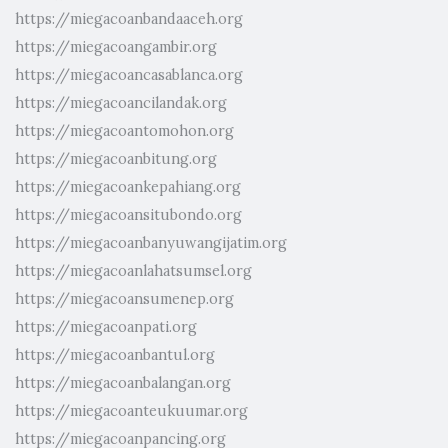
https://miegacoanbandaaceh.org
https://miegacoangambir.org
https://miegacoancasablanca.org
https://miegacoancilandak.org
https://miegacoantomohon.org
https://miegacoanbitung.org
https://miegacoankepahiang.org
https://miegacoansitubondo.org
https://miegacoanbanyuwangijatim.org
https://miegacoanlahatsumsel.org
https://miegacoansumenep.org
https://miegacoanpati.org
https://miegacoanbantul.org
https://miegacoanbalangan.org
https://miegacoanteukuumar.org
https://miegacoanpancing.org