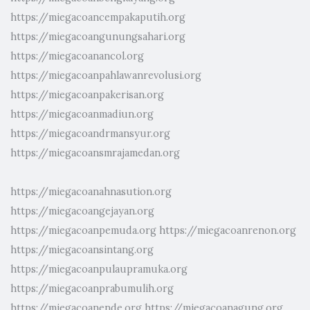
https://miegacoancempakaputih.org
https://miegacoangunungsahari.org
https://miegacoanancol.org
https://miegacoanpahlawanrevolusi.org
https://miegacoanpakerisan.org
https://miegacoanmadiun.org
https://miegacoandrmansyur.org
https://miegacoansmrajamedan.org
https://miegacoanahnasution.org
https://miegacoangejayan.org
https://miegacoanpemuda.org
https://miegacoanrenon.org
https://miegacoansintang.org
https://miegacoanpulaupramuka.org
https://miegacoanprabumulih.org
https://miegacoanende.org
https://miegacoanagung.org