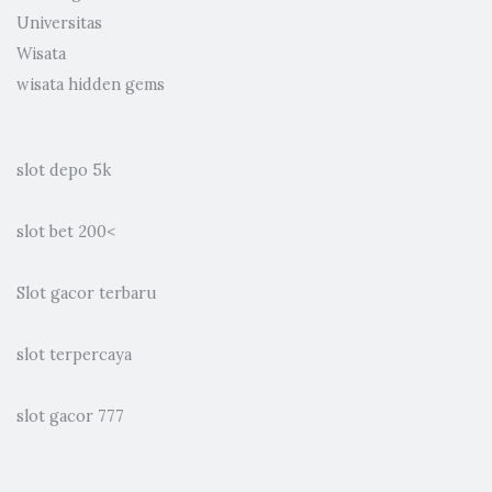
Universitas
Wisata
wisata hidden gems
slot depo 5k
slot bet 200
<
Slot gacor terbaru
slot terpercaya
slot gacor 777