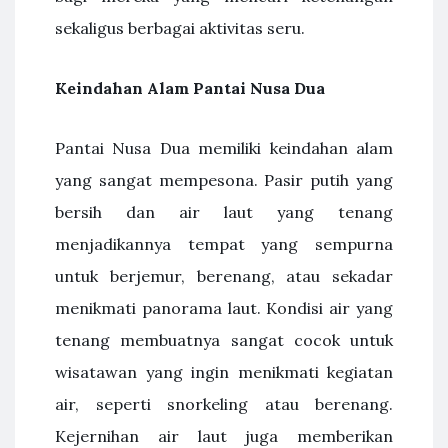
sekaligus berbagai aktivitas seru.
Keindahan Alam Pantai Nusa Dua
Pantai Nusa Dua memiliki keindahan alam
yang sangat mempesona. Pasir putih yang
bersih dan air laut yang tenang
menjadikannya tempat yang sempurna
untuk berjemur, berenang, atau sekadar
menikmati panorama laut. Kondisi air yang
tenang membuatnya sangat cocok untuk
wisatawan yang ingin menikmati kegiatan
air, seperti snorkeling atau berenang.
Kejernihan air laut juga memberikan