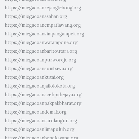
https://miegacoanrejanglebong.org
https://miegacoanasahan.org
https://miegacoanempatlawang.org
https://miegacoansimpangampek.org
https://miegacoanwatampone.org
https://miegacoanbaritoutara.org
https://miegacoanpurworejo.org
https://miegacoansumbawa.org
https://miegacoankutai.org
https://miegacoanjailolokota.org
https://miegacoanacehpidiejaya.org
https://miegacoanpakpakbharat.org
https://miegacoandemak.org
https://miegacoansarolangun.org
https://miegacoanlimapuluh.org
https://miegacoanbengkayang.org