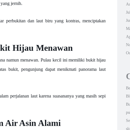
 yang jernih.
Au
Ju
Ju
ar perbukitan dan laut biru yang kontras, menciptakan
M
Ap
No
ukit Hijau Menawan
Oc
a namun menawan. Pulau kecil ini memiliki bukit hijau
atas bukit, pengunjung dapat menikmati panorama laut
C
Be
dalam perjalanan laut karena suasananya yang masih sepi
Bl
Bu
pu
 Air Asin Alami
Se
sl