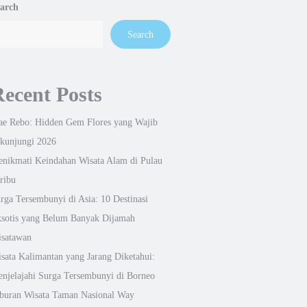
arch
Search
ecent Posts
e Rebo: Hidden Gem Flores yang Wajib
kunjungi 2026
nikmati Keindahan Wisata Alam di Pulau
ribu
rga Tersembunyi di Asia: 10 Destinasi
sotis yang Belum Banyak Dijamah
satawan
sata Kalimantan yang Jarang Diketahui:
njelajahi Surga Tersembunyi di Borneo
buran Wisata Taman Nasional Way