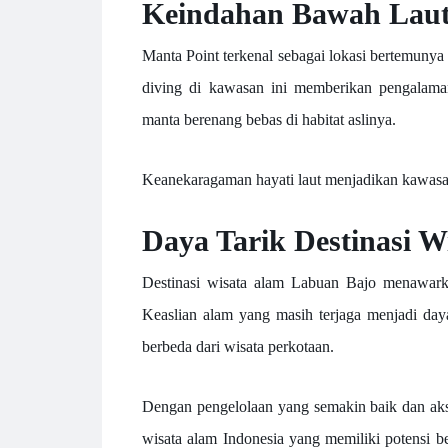
Keindahan Bawah Laut
Manta Point terkenal sebagai lokasi bertemunya 
diving di kawasan ini memberikan pengalaman
manta berenang bebas di habitat aslinya.
Keanekaragaman hayati laut menjadikan kawasan
Daya Tarik Destinasi 
Destinasi wisata alam Labuan Bajo menawarka
Keaslian alam yang masih terjaga menjadi da
berbeda dari wisata perkotaan.
Dengan pengelolaan yang semakin baik dan ak
wisata alam Indonesia yang memiliki potensi b