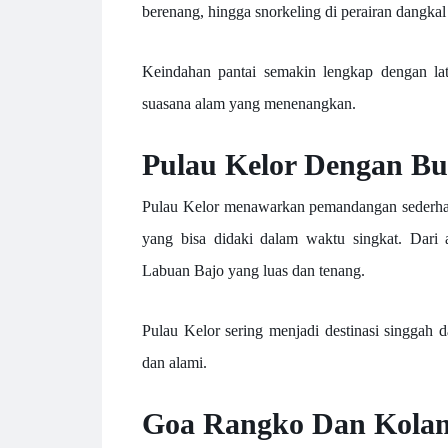
berenang, hingga snorkeling di perairan dangkal
Keindahan pantai semakin lengkap dengan lat
suasana alam yang menenangkan.
Pulau Kelor Dengan B
Pulau Kelor menawarkan pemandangan sederhan
yang bisa didaki dalam waktu singkat. Dari 
Labuan Bajo yang luas dan tenang.
Pulau Kelor sering menjadi destinasi singgah 
dan alami.
Goa Rangko Dan Kolam