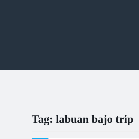
Tag:
labuan bajo trip