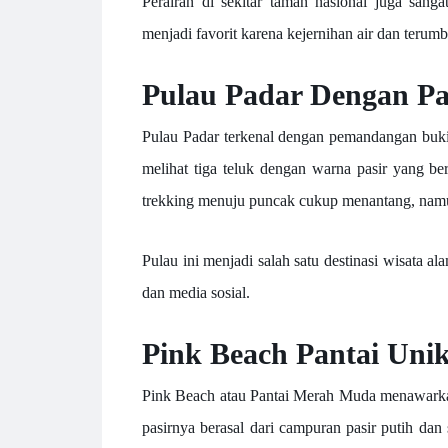
Perairan di sekitar taman nasional juga sanga
menjadi favorit karena kejernihan air dan terum
Pulau Padar Dengan P
Pulau Padar terkenal dengan pemandangan buki
melihat tiga teluk dengan warna pasir yang be
trekking menuju puncak cukup menantang, nam
Pulau ini menjadi salah satu destinasi wisata a
dan media sosial.
Pink Beach Pantai Uni
Pink Beach atau Pantai Merah Muda menawarkan
pasirnya berasal dari campuran pasir putih dan 