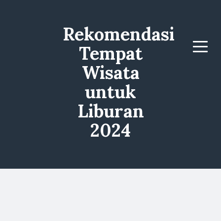
Rekomendasi
Tempat
Menu
Wisata
untuk
Liburan
2024