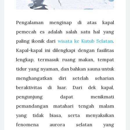
Pengalaman menginap di atas kapal
pemecah es adalah salah satu hal yang
paling ikonik dari
wisata ke Kutub Selatan
.
Kapal-kapal ini dilengkapi dengan fasilitas
lengkap, termasuk ruang makan, tempat
tidur yang nyaman, dan bahkan sauna untuk
menghangatkan diri setelah seharian
beraktivitas di luar. Dari dek kapal,
pengunjung dapat menikmati
pemandangan matahari tengah malam
yang tidak biasa, serta menyaksikan
fenomena aurora selatan yang