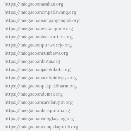
https://miegacoanasahan.org
https://miegacoanempatlawang.org
https://miegacoansimpangampek.org
https://miegacoanwatampone.org
https://miegacoanbaritoutara.org
https://miegacoanpurworejo.org
https://miegacoansumbawa.org
https://miegacoankutai.org
https://miegacoanjailolokota.org
https://miegacoanacehpidiejaya.org
https://miegacoanpakpakbharat.org
https://miegacoandemak.org
https://miegacoansarolangun.org
https://miegacoanlimapuluh.org
https://miegacoanbengkayang.org
https://miegacoancempakaputih.org