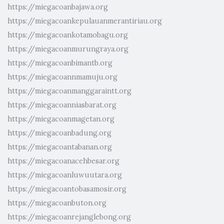
https://miegacoanbajawa.org
https://miegacoankepulauanmerantiriau.org
https://miegacoankotamobagu.org
https://miegacoanmurungraya.org
https://miegacoanbimantb.org
https://miegacoannmamuju.org
https://miegacoanmanggaraintt.org
https://miegacoanniasbarat.org
https://miegacoanmagetan.org
https://miegacoanbadung.org
https://miegacoantabanan.org
https://miegacoanacehbesar.org
https://miegacoanluwuutara.org
https://miegacoantobasamosir.org
https://miegacoanbuton.org
https://miegacoanrejanglebong.org