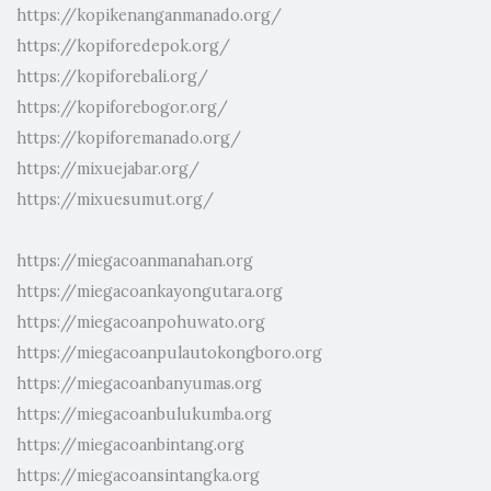
https://kopikenanganmanado.org/
https://kopiforedepok.org/
https://kopiforebali.org/
https://kopiforebogor.org/
https://kopiforemanado.org/
https://mixuejabar.org/
https://mixuesumut.org/
https://miegacoanmanahan.org
https://miegacoankayongutara.org
https://miegacoanpohuwato.org
https://miegacoanpulautokongboro.org
https://miegacoanbanyumas.org
https://miegacoanbulukumba.org
https://miegacoanbintang.org
https://miegacoansintangka.org