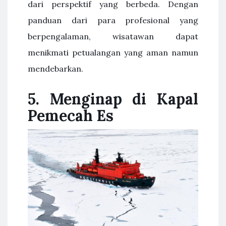
dari perspektif yang berbeda. Dengan
panduan dari para profesional yang
berpengalaman, wisatawan dapat
menikmati petualangan yang aman namun
mendebarkan.
5. Menginap di Kapal
Pemecah Es