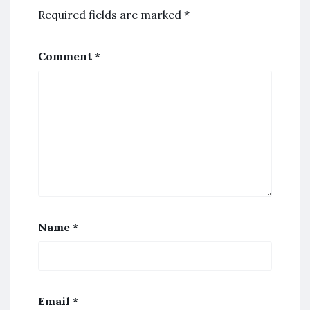
Required fields are marked
*
Comment
*
Name
*
Email
*