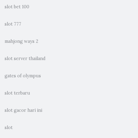
slot bet 100
slot 777
mahjong ways 2
slot server thailand
gates of olympus
slot terbaru
slot gacor hari ini
slot