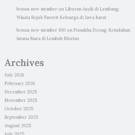
bonus new member
on
Liburan Asyik di Lembang:
Wisata Sejuk Favorit Keluarga di Jawa Barat
bonus new member 100
on
Punakha Dzong: Keindahan
Istana Biara di Lembah Bhutan
Archives
July 2026
February 2026
December 2025
November 2025
October 2025
September 2025
August 2025
July 2025