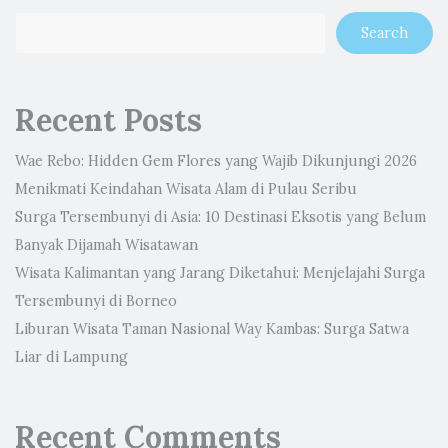
Search
Recent Posts
Wae Rebo: Hidden Gem Flores yang Wajib Dikunjungi 2026
Menikmati Keindahan Wisata Alam di Pulau Seribu
Surga Tersembunyi di Asia: 10 Destinasi Eksotis yang Belum
Banyak Dijamah Wisatawan
Wisata Kalimantan yang Jarang Diketahui: Menjelajahi Surga
Tersembunyi di Borneo
Liburan Wisata Taman Nasional Way Kambas: Surga Satwa
Liar di Lampung
Recent Comments