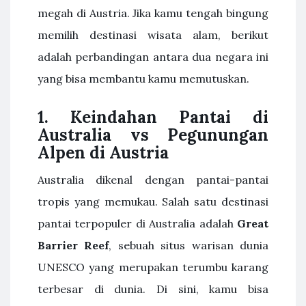
megah di Austria. Jika kamu tengah bingung
memilih destinasi wisata alam, berikut
adalah perbandingan antara dua negara ini
yang bisa membantu kamu memutuskan.
1. Keindahan Pantai di
Australia vs Pegunungan
Alpen di Austria
Australia dikenal dengan pantai-pantai
tropis yang memukau. Salah satu destinasi
pantai terpopuler di Australia adalah
Great
Barrier Reef
, sebuah situs warisan dunia
UNESCO yang merupakan terumbu karang
terbesar di dunia. Di sini, kamu bisa