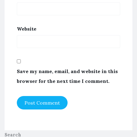
Website
Save my name, email, and website in this
browser for the next time I comment.
Search