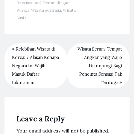
Internasional
,
Perbandingan
Wisata
,
Wisata Australia
,
Wisata
Austria
Kelebihan Wisata di
Wisata Seram: Tempat
Korea: 7 Alasan Kenapa
Angker yang Wajib
Negara Ini Wajib
Dikunjungi Bagi
Masuk Daftar
Pencinta Sensasi Tak
Liburanmu
Terduga
Leave a Reply
Your email address will not be published.