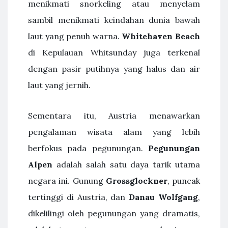
menikmati snorkeling atau menyelam
sambil menikmati keindahan dunia bawah
laut yang penuh warna.
Whitehaven Beach
di Kepulauan Whitsunday juga terkenal
dengan pasir putihnya yang halus dan air
laut yang jernih.
Sementara itu, Austria menawarkan
pengalaman wisata alam yang lebih
berfokus pada pegunungan.
Pegunungan
Alpen
adalah salah satu daya tarik utama
negara ini. Gunung
Grossglockner
, puncak
tertinggi di Austria, dan
Danau Wolfgang
,
dikelilingi oleh pegunungan yang dramatis,