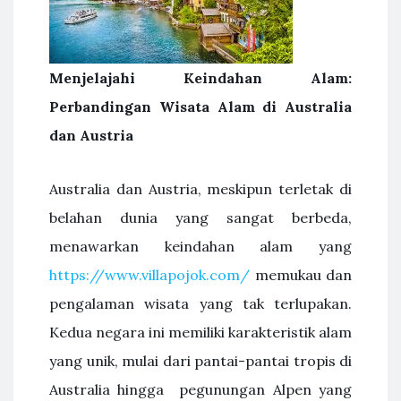
Menjelajahi Keindahan Alam:
Perbandingan Wisata Alam di Australia
dan Austria
Australia dan Austria, meskipun terletak di
belahan dunia yang sangat berbeda,
menawarkan keindahan alam yang
https://www.villapojok.com/
memukau dan
pengalaman wisata yang tak terlupakan.
Kedua negara ini memiliki karakteristik alam
yang unik, mulai dari pantai-pantai tropis di
Australia hingga pegunungan Alpen yang