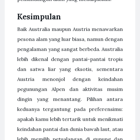
Kesimpulan
Baik Australia maupun Austria menawarkan
pesona alam yang luar biasa, namun dengan
pengalaman yang sangat berbeda. Australia
lebih dikenal dengan pantai-pantai tropis
dan satwa liar yang eksotis, sementara
Austria menonjol dengan keindahan
pegunungan Alpen dan aktivitas musim
dingin yang menantang. Pilihan antara
keduanya tergantung pada preferensimu:
apakah kamu lebih tertarik untuk menikmati
keindahan pantai dan dunia bawah laut, atau
lebih memilih petualangan di gunung dan