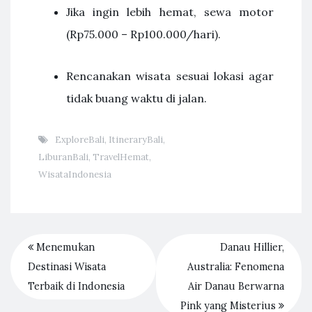
Jika ingin lebih hemat, sewa motor
(Rp75.000 – Rp100.000/hari).
Rencanakan wisata sesuai lokasi agar
tidak buang waktu di jalan.
ExploreBali
,
ItineraryBali
,
LiburanBali
,
TravelHemat
,
WisataIndonesia
Menemukan
Danau Hillier,
Destinasi Wisata
Australia: Fenomena
Terbaik di Indonesia
Air Danau Berwarna
Pink yang Misterius