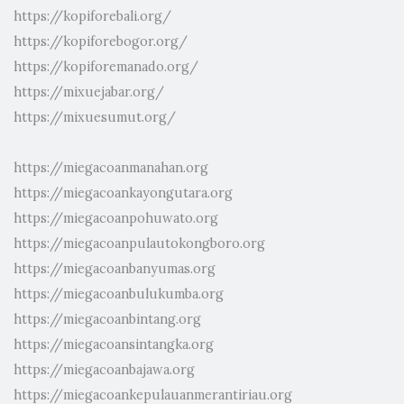
https://kopiforebali.org/
https://kopiforebogor.org/
https://kopiforemanado.org/
https://mixuejabar.org/
https://mixuesumut.org/
https://miegacoanmanahan.org
https://miegacoankayongutara.org
https://miegacoanpohuwato.org
https://miegacoanpulautokongboro.org
https://miegacoanbanyumas.org
https://miegacoanbulukumba.org
https://miegacoanbintang.org
https://miegacoansintangka.org
https://miegacoanbajawa.org
https://miegacoankepulauanmerantiriau.org