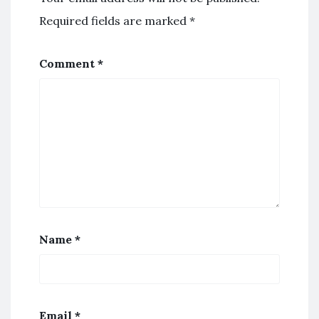
Required fields are marked
*
Comment
*
Name
*
Email
*