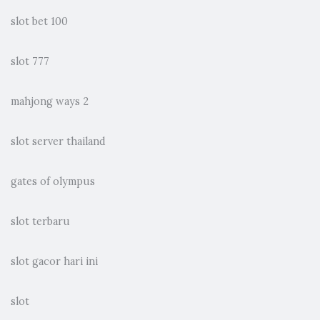
slot bet 100
slot 777
mahjong ways 2
slot server thailand
gates of olympus
slot terbaru
slot gacor hari ini
slot