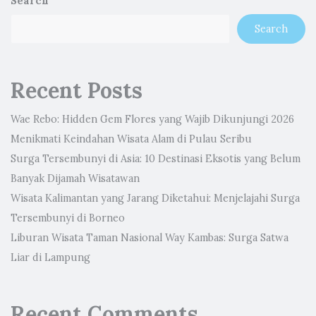
Search
Search
Recent Posts
Wae Rebo: Hidden Gem Flores yang Wajib Dikunjungi 2026
Menikmati Keindahan Wisata Alam di Pulau Seribu
Surga Tersembunyi di Asia: 10 Destinasi Eksotis yang Belum
Banyak Dijamah Wisatawan
Wisata Kalimantan yang Jarang Diketahui: Menjelajahi Surga
Tersembunyi di Borneo
Liburan Wisata Taman Nasional Way Kambas: Surga Satwa
Liar di Lampung
Recent Comments