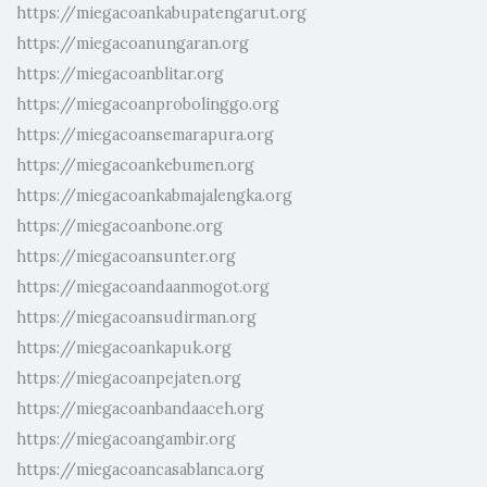
https://miegacoankabupatengarut.org
https://miegacoanungaran.org
https://miegacoanblitar.org
https://miegacoanprobolinggo.org
https://miegacoansemarapura.org
https://miegacoankebumen.org
https://miegacoankabmajalengka.org
https://miegacoanbone.org
https://miegacoansunter.org
https://miegacoandaanmogot.org
https://miegacoansudirman.org
https://miegacoankapuk.org
https://miegacoanpejaten.org
https://miegacoanbandaaceh.org
https://miegacoangambir.org
https://miegacoancasablanca.org