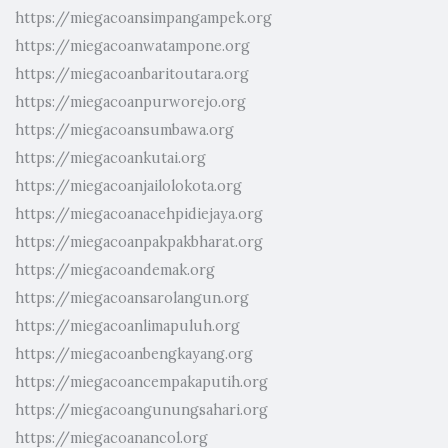
https://miegacoansimpangampek.org
https://miegacoanwatampone.org
https://miegacoanbaritoutara.org
https://miegacoanpurworejo.org
https://miegacoansumbawa.org
https://miegacoankutai.org
https://miegacoanjailolokota.org
https://miegacoanacehpidiejaya.org
https://miegacoanpakpakbharat.org
https://miegacoandemak.org
https://miegacoansarolangun.org
https://miegacoanlimapuluh.org
https://miegacoanbengkayang.org
https://miegacoancempakaputih.org
https://miegacoangunungsahari.org
https://miegacoanancol.org