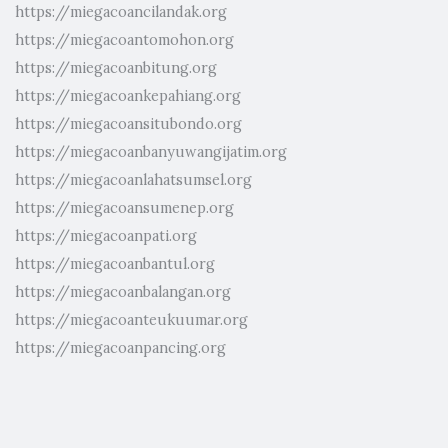
https://miegacoancilandak.org
https://miegacoantomohon.org
https://miegacoanbitung.org
https://miegacoankepahiang.org
https://miegacoansitubondo.org
https://miegacoanbanyuwangijatim.org
https://miegacoanlahatsumsel.org
https://miegacoansumenep.org
https://miegacoanpati.org
https://miegacoanbantul.org
https://miegacoanbalangan.org
https://miegacoanteukuumar.org
https://miegacoanpancing.org