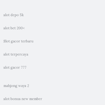
slot depo 5k
slot bet 200
<
Slot gacor terbaru
slot terpercaya
slot gacor 777
mahjong ways 2
slot bonus new member