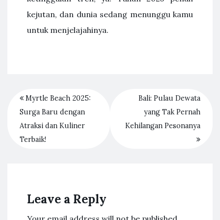
kejutan, dan dunia sedang menunggu kamu
untuk menjelajahinya.
Myrtle Beach 2025:
Bali: Pulau Dewata
Surga Baru dengan
yang Tak Pernah
Atraksi dan Kuliner
Kehilangan Pesonanya​
Terbaik!
Leave a Reply
Your email address will not be published.