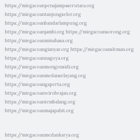
https://miegacoanpenajampaserutara.org
https://miegacoantanjungselor.org
https://miegacoanbandarlampung.org
https://miegacoanjambi.org
https://miegacoansorong.org
https://miegacoanminahasa.org
https://miegacoangianyar.org
https://miegacoansleman.org
https://miegacoannagoya.org
https://miegacoanmongonsidi.org
https://miegacoanmedanselayang.org
https://miegacoangaperta.org
https://miegacoanwirobrajan.org
https://miegacoantembalang.org
https://miegacoanmajapahit.org
https://miegacoanmedankarya.org