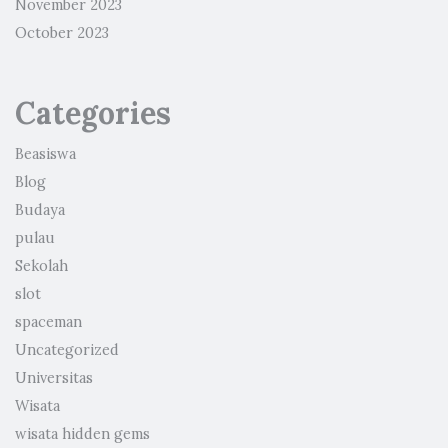
November 2023
October 2023
Categories
Beasiswa
Blog
Budaya
pulau
Sekolah
slot
spaceman
Uncategorized
Universitas
Wisata
wisata hidden gems