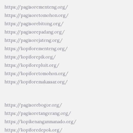
https://pagisorementeng.org/
https://pagisoretomohon.org/
https://pagisorebitung.org/
https://pagisorepadang.org/
https://pagisorejateng.org/
https://kopiforementeng.org/
https://kopiforepik.org/
https://kopiforepluit.org/
https://kopiforetomohon.org/
https://kopiforemakassar.org/
https://pagisorebogor.org/
https://pagisoretangerang.org/
https://kopikenanganmanado.org/
https://kopiforedepok.org/