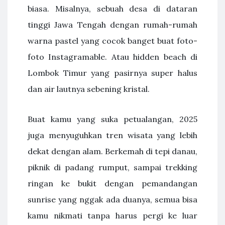
biasa. Misalnya, sebuah desa di dataran
tinggi Jawa Tengah dengan rumah-rumah
warna pastel yang cocok banget buat foto-
foto Instagramable. Atau hidden beach di
Lombok Timur yang pasirnya super halus
dan air lautnya sebening kristal.
Buat kamu yang suka petualangan, 2025
juga menyuguhkan tren wisata yang lebih
dekat dengan alam. Berkemah di tepi danau,
piknik di padang rumput, sampai trekking
ringan ke bukit dengan pemandangan
sunrise yang nggak ada duanya, semua bisa
kamu nikmati tanpa harus pergi ke luar