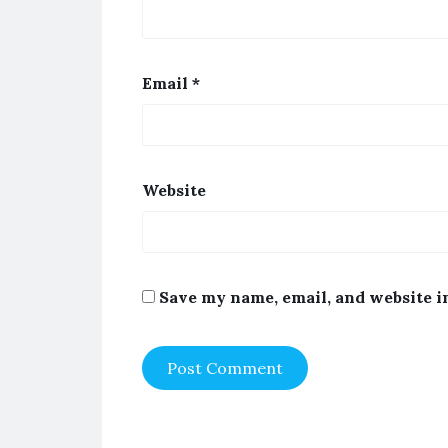
Email
*
Website
Save my name, email, and website i