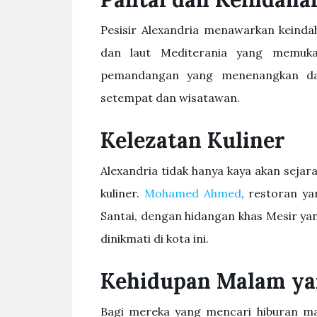
Pesisir Alexandria menawarkan keinda
dan laut Mediterania yang memukau
pemandangan yang menenangkan dan
setempat dan wisatawan.
Kelezatan Kuliner
Alexandria tidak hanya kaya akan sejar
kuliner.
Mohamed Ahmed
, restoran y
Santai, dengan hidangan khas Mesir yan
dinikmati di kota ini.
Kehidupan Malam ya
Bagi mereka yang mencari hiburan ma