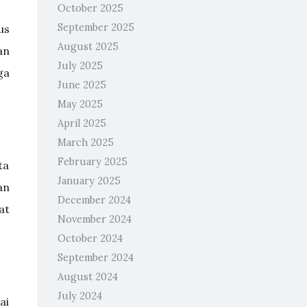
October 2025
September 2025
us
August 2025
an
July 2025
ga
June 2025
May 2025
April 2025
March 2025
February 2025
ta
January 2025
an
December 2024
at
November 2024
October 2024
September 2024
August 2024
July 2024
ai