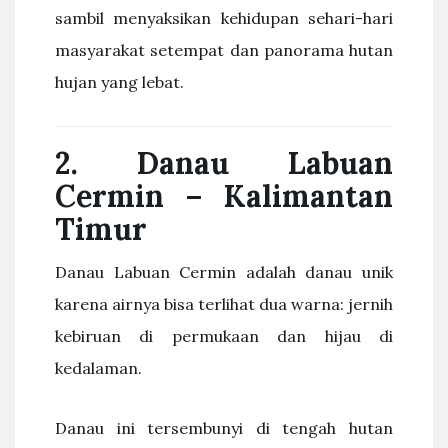
sambil menyaksikan kehidupan sehari-hari
masyarakat setempat dan panorama hutan
hujan yang lebat.
2. Danau Labuan
Cermin – Kalimantan
Timur
Danau Labuan Cermin adalah danau unik
karena airnya bisa terlihat dua warna: jernih
kebiruan di permukaan dan hijau di
kedalaman.
Danau ini tersembunyi di tengah hutan