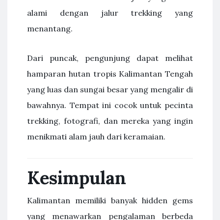
alami dengan jalur trekking yang
menantang.
Dari puncak, pengunjung dapat melihat
hamparan hutan tropis Kalimantan Tengah
yang luas dan sungai besar yang mengalir di
bawahnya. Tempat ini cocok untuk pecinta
trekking, fotografi, dan mereka yang ingin
menikmati alam jauh dari keramaian.
Kesimpulan
Kalimantan memiliki banyak hidden gems
yang menawarkan pengalaman berbeda