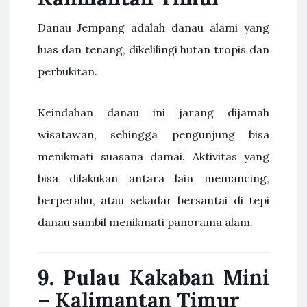
Danau Jempang adalah danau alami yang
luas dan tenang, dikelilingi hutan tropis dan
perbukitan.
Keindahan danau ini jarang dijamah
wisatawan, sehingga pengunjung bisa
menikmati suasana damai. Aktivitas yang
bisa dilakukan antara lain memancing,
berperahu, atau sekadar bersantai di tepi
danau sambil menikmati panorama alam.
9. Pulau Kakaban Mini
– Kalimantan Timur