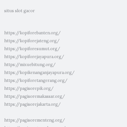
situs slot gacor
https://kopiforebanten.org/
https://kopiforejateng.org/
https://kopiforesumut.org/
https://kopiforejayapura.org/
https://mixuebitung.org/
https://kopikenanganjayapura.org/
https://kopiforetangerang.org/
https://pagisorepik.org/
https://pagisoremakassar.org/
https://pagisorejakarta.org/
https://pagisorementeng.org/