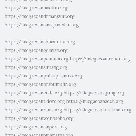
https://miegacoanmadiun.org
https://miegacoandrmansyur.org
https://miegacoansmrajamedan.org
https://miegacoanahnasution.org
https://miegacoangejayan.org
https://miegacoanpemuda.org
https://miegacoanrenon.org
https://miegacoansintang.org
https://miegacoanpulaupramuka.org
https://miegacoanprabumulih.org
https://miegacoanende.org
https://miegacoanagung.org
https://miegacoantidore.org
https://miegacoanaceh.org
https://miegacoanranai.org
https://miegacoankotatahan.org
https://miegacoanwonosobo.org
https://miegacoanampera.org
https://miegacoanbinamarga.org