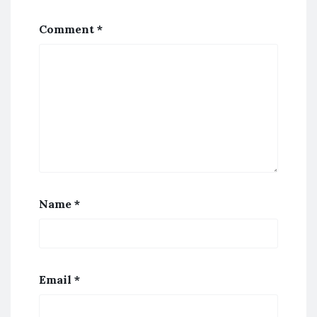
Comment
*
Name
*
Email
*