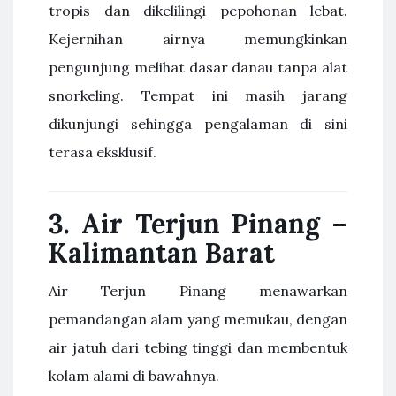
tropis dan dikelilingi pepohonan lebat.
Kejernihan airnya memungkinkan
pengunjung melihat dasar danau tanpa alat
snorkeling. Tempat ini masih jarang
dikunjungi sehingga pengalaman di sini
terasa eksklusif.
3. Air Terjun Pinang –
Kalimantan Barat
Air Terjun Pinang menawarkan
pemandangan alam yang memukau, dengan
air jatuh dari tebing tinggi dan membentuk
kolam alami di bawahnya.