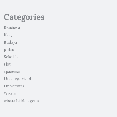
Categories
Beasiswa
Blog
Budaya
pulau
Sekolah
slot
spaceman
Uncategorized
Universitas
Wisata
wisata hidden gems